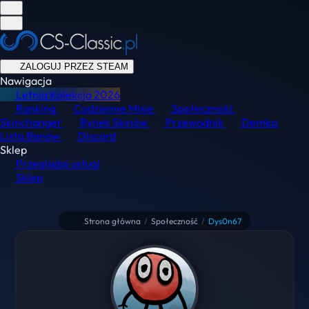
ZALOGUJ PRZEZ STEAM
Nawigacja
Letnia Kolekcja
2026
Ranking
Codzienne Misje
Społeczność
Skinchanger
Rynek Skinów
Przewodnik
Demka
Lista Banów
Discord
Sklep
Przeglądaj usługi
Sklep
Strona główna
/
Społeczność
/
Dys0n67