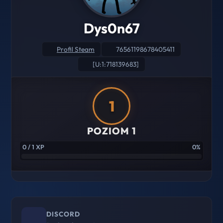
Dys0n67
Profil Steam
76561198678405411
[U:1:718139683]
1
POZIOM 1
0 / 1 XP
0%
DISCORD