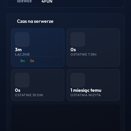
4FUN
SERWER
Czas na serwerze
3m
0s
ŁĄCZNIE
OSTATNIE 7 DNI
3m
0s
0s
1 miesiąc temu
OSTATNIE 30 DNI
OSTATNIA WIZYTA