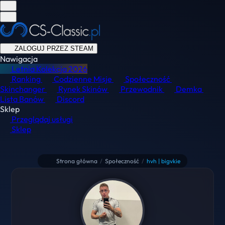
ZALOGUJ PRZEZ STEAM
Nawigacja
Letnia Kolekcja
2026
Ranking
Codzienne Misje
Społeczność
Skinchanger
Rynek Skinów
Przewodnik
Demka
Lista Banów
Discord
Sklep
Przeglądaj usługi
Sklep
Strona główna
/
Społeczność
/
hvh | bigvkie