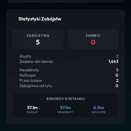
Statystyki Zabójstw
ZABÓJSTWA
ŚMIERCI
5
0
Asysty
2
Zadane obrażenia
1,643
Headshoty
5
NoScope
0
Przez ściane
2
Zabójstwa od tyłu
0
REKORDY DYSTANSU
57.1m
57.1m
0.0m
OGÓLNY
HEADSHOT
NOSCOPE