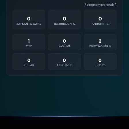
Rozegranych rund:
4
0
0
0
ZAPLANTOWANE
ROZBROJENIA
PODIUM (1-3)
1
0
2
MVP
CLUTCH
PIERWSZA KREW
0
0
0
STREAK
EKSPLOZJE
HOSTY