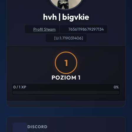
hvh | bigvkie
Profil Steam
76561198679297134
[U:1:719031406]
1
POZIOM 1
0 / 1 XP
0%
DISCORD