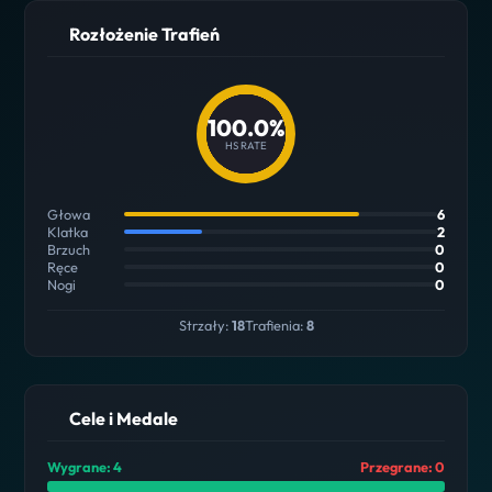
Rozłożenie Trafień
100.0%
HS RATE
Głowa
6
Klatka
2
Brzuch
0
Ręce
0
Nogi
0
Strzały:
18
Trafienia:
8
Cele i Medale
Wygrane: 4
Przegrane: 0