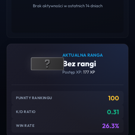
Brak aktywności w ostatnich 14 dniach
AKTUALNA RANGA
Bez rangi
Postęp XP:
177 XP
100
PUNKTY RANKINGU
0.31
K/D RATIO
26.3%
WIN RATE