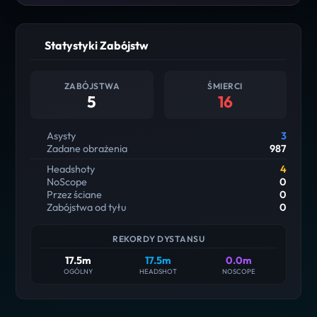
Statystyki Zabójstw
ZABÓJSTWA
ŚMIERCI
5
16
Asysty
3
Zadane obrażenia
987
Headshoty
4
NoScope
0
Przez ściane
0
Zabójstwa od tyłu
0
REKORDY DYSTANSU
17.5m
17.5m
0.0m
OGÓLNY
HEADSHOT
NOSCOPE