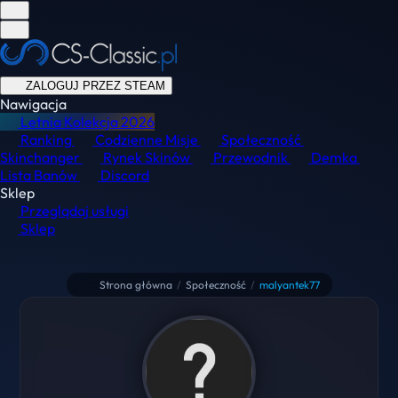
ZALOGUJ PRZEZ STEAM
Nawigacja
Letnia Kolekcja
2026
Ranking
Codzienne Misje
Społeczność
Skinchanger
Rynek Skinów
Przewodnik
Demka
Lista Banów
Discord
Sklep
Przeglądaj usługi
Sklep
Strona główna
/
Społeczność
/
malyantek77