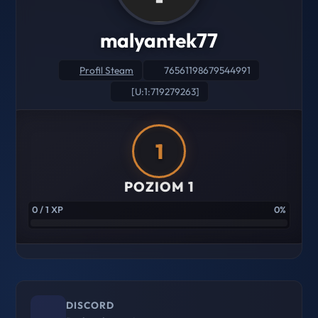
malyantek77
Profil Steam
76561198679544991
[U:1:719279263]
1
POZIOM 1
0 / 1 XP
0%
DISCORD