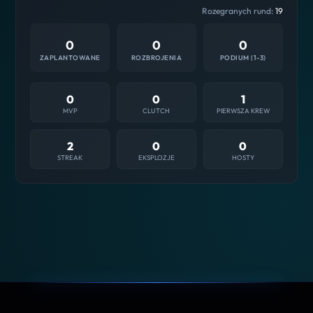
Rozegranych rund:
19
0
0
0
ZAPLANTOWANE
ROZBROJENIA
PODIUM (1-3)
0
0
1
MVP
CLUTCH
PIERWSZA KREW
2
0
0
STREAK
EKSPLOZJE
HOSTY