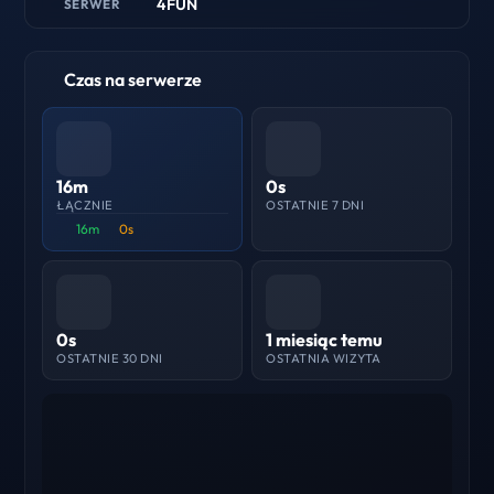
4FUN
SERWER
Czas na serwerze
16m
0s
ŁĄCZNIE
OSTATNIE 7 DNI
16m
0s
0s
1 miesiąc temu
OSTATNIE 30 DNI
OSTATNIA WIZYTA