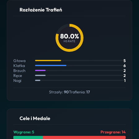
Rozłożenie Trafień
80.0%
HS RATE
Głowa
5
Klatka
6
Brzuch
2
Ręce
2
Nogi
1
Strzały:
90
Trafienia:
17
Cele i Medale
Wygrane: 5
Przegrane: 14