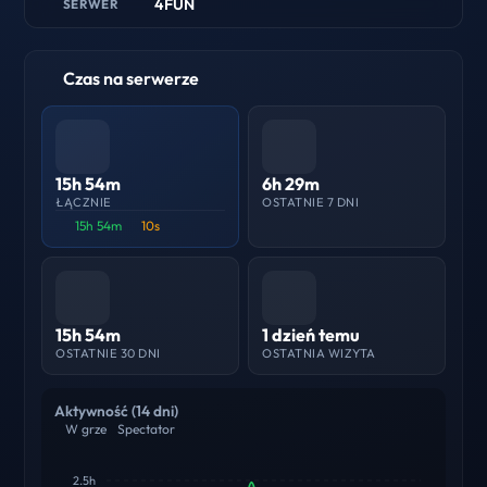
4FUN
SERWER
Czas na serwerze
15h 54m
6h 29m
ŁĄCZNIE
OSTATNIE 7 DNI
15h 54m
10s
15h 54m
1 dzień temu
OSTATNIE 30 DNI
OSTATNIA WIZYTA
Aktywność (14 dni)
W grze
Spectator
2.5h