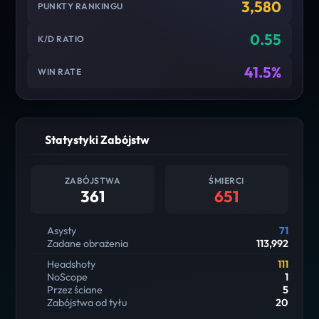
3,580
PUNKTY RANKINGU
0.55
K/D RATIO
41.5%
WIN RATE
Statystyki Zabójstw
ZABÓJSTWA
ŚMIERCI
361
651
Asysty
71
Zadane obrażenia
113,992
Headshoty
111
NoScope
1
Przez ściane
5
Zabójstwa od tyłu
20