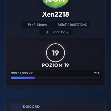
Xen2218
Profil Steam
76561198683171040
[U:1:722905312]
19
POZIOM 19
900 / 1,000 XP
27%
DISCORD