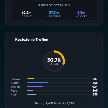
REKORDY DYSTANSU
62.2m
57.3m
2.3m
OGÓLNY
HEADSHOT
NOSCOPE
Rozłożenie Trafień
30.7%
HS RATE
Głowa
187
Klatka
555
Brzuch
424
Ręce
143
Nogi
238
Strzały:
9,432
Trafienia:
1,728