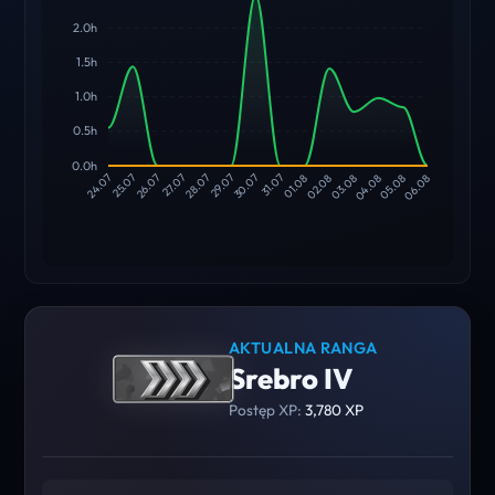
2.0h
1.5h
1.0h
0.5h
0.0h
25.07
26.07
27.07
28.07
29.07
30.07
31.07
01.08
02.08
03.08
04.08
05.08
24.07
06.08
AKTUALNA RANGA
Srebro IV
Postęp XP:
3,780 XP