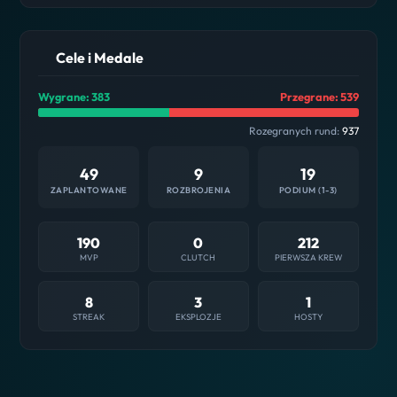
Cele i Medale
Wygrane: 383
Przegrane: 539
Rozegranych rund:
937
49
9
19
ZAPLANTOWANE
ROZBROJENIA
PODIUM (1-3)
190
0
212
MVP
CLUTCH
PIERWSZA KREW
8
3
1
STREAK
EKSPLOZJE
HOSTY