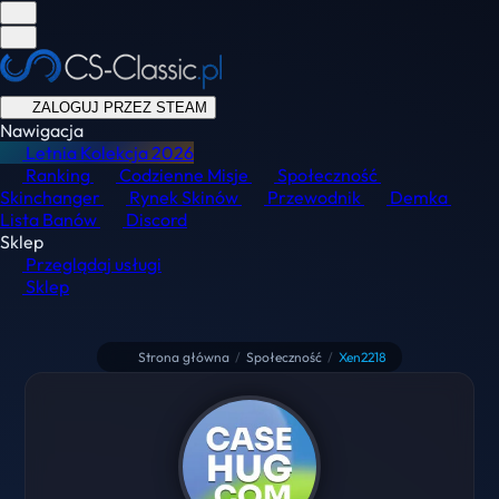
ZALOGUJ PRZEZ STEAM
Nawigacja
Letnia Kolekcja
2026
Ranking
Codzienne Misje
Społeczność
Skinchanger
Rynek Skinów
Przewodnik
Demka
Lista Banów
Discord
Sklep
Przeglądaj usługi
Sklep
Strona główna
/
Społeczność
/
Xen2218