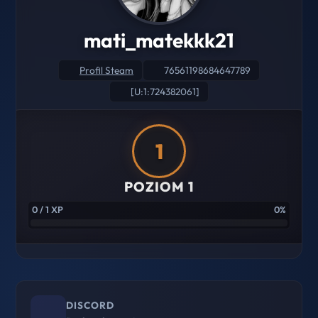
mati_matekkk21
Profil Steam
76561198684647789
[U:1:724382061]
1
POZIOM 1
0 / 1 XP
0%
DISCORD