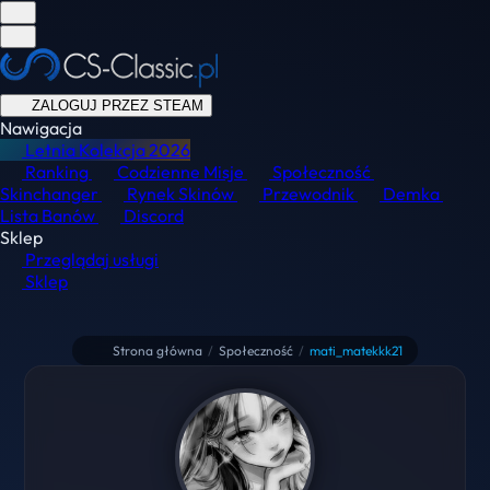
ZALOGUJ PRZEZ STEAM
Nawigacja
Letnia Kolekcja
2026
Ranking
Codzienne Misje
Społeczność
Skinchanger
Rynek Skinów
Przewodnik
Demka
Lista Banów
Discord
Sklep
Przeglądaj usługi
Sklep
Strona główna
/
Społeczność
/
mati_matekkk21