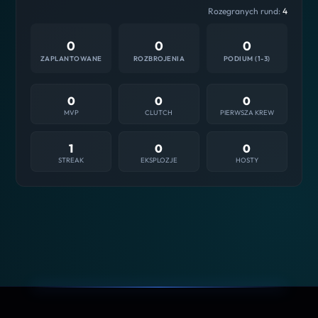
Rozegranych rund:
4
0
0
0
ZAPLANTOWANE
ROZBROJENIA
PODIUM (1-3)
0
0
0
MVP
CLUTCH
PIERWSZA KREW
1
0
0
STREAK
EKSPLOZJE
HOSTY