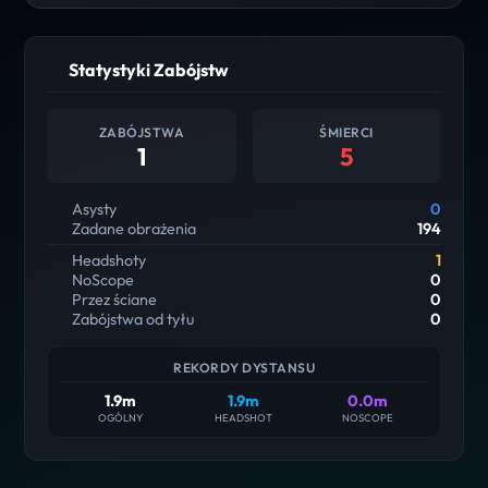
Statystyki Zabójstw
ZABÓJSTWA
ŚMIERCI
1
5
Asysty
0
Zadane obrażenia
194
Headshoty
1
NoScope
0
Przez ściane
0
Zabójstwa od tyłu
0
REKORDY DYSTANSU
1.9m
1.9m
0.0m
OGÓLNY
HEADSHOT
NOSCOPE