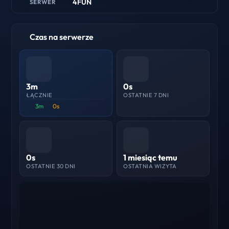
4FUN
SERWER
Czas na serwerze
3m
0s
ŁĄCZNIE
OSTATNIE 7 DNI
3m
0s
0s
1 miesiąc temu
OSTATNIE 30 DNI
OSTATNIA WIZYTA