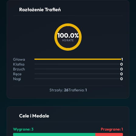
Rozłożenie Trafień
100.0%
HS RATE
Głowa
1
Klatka
0
Brzuch
0
Ręce
0
Nogi
0
Strzały:
26
Trafienia:
1
Cele i Medale
Wygrane: 3
Przegrane: 1