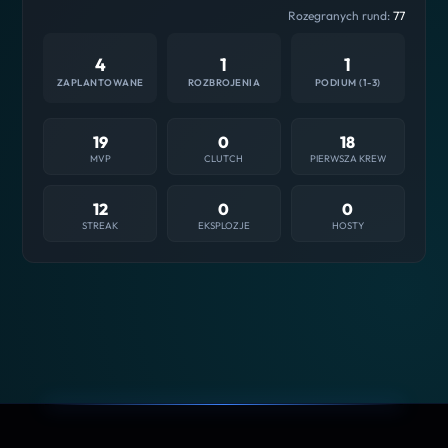
Rozegranych rund:
77
4
1
1
ZAPLANTOWANE
ROZBROJENIA
PODIUM (1-3)
19
0
18
MVP
CLUTCH
PIERWSZA KREW
12
0
0
STREAK
EKSPLOZJE
HOSTY