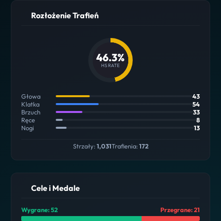
Rozłożenie Trafień
46.3%
HS RATE
Głowa
43
Klatka
54
Brzuch
33
Ręce
8
Nogi
13
Strzały:
1,031
Trafienia:
172
Cele i Medale
Wygrane: 52
Przegrane: 21