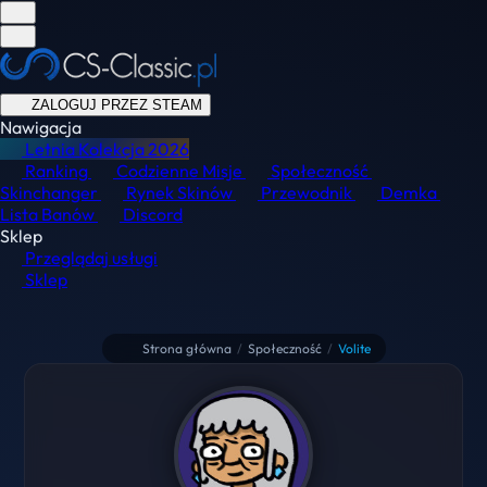
ZALOGUJ PRZEZ STEAM
Nawigacja
Letnia Kolekcja
2026
Ranking
Codzienne Misje
Społeczność
Skinchanger
Rynek Skinów
Przewodnik
Demka
Lista Banów
Discord
Sklep
Przeglądaj usługi
Sklep
Strona główna
/
Społeczność
/
Volite