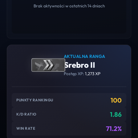
Brak aktywności w ostatnich 14 dniach
AKTUALNA RANGA
Srebro II
Postęp XP:
1,273 XP
100
PUNKTY RANKINGU
1.86
K/D RATIO
71.2%
WIN RATE