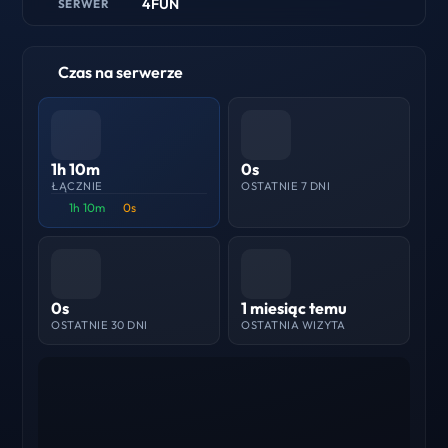
4FUN
SERWER
Czas na serwerze
1h 10m
0s
ŁĄCZNIE
OSTATNIE 7 DNI
1h 10m
0s
0s
1 miesiąc temu
OSTATNIE 30 DNI
OSTATNIA WIZYTA