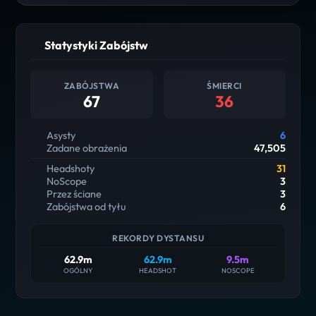
Statystyki Zabójstw
ZABÓJSTWA
ŚMIERCI
67
36
Asysty
6
Zadane obrażenia
47,505
Headshoty
31
NoScope
3
Przez ściane
3
Zabójstwa od tyłu
6
REKORDY DYSTANSU
62.9m
62.9m
9.5m
OGÓLNY
HEADSHOT
NOSCOPE