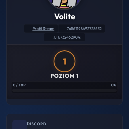
Volite
Profil Steam
76561198692728632
[U:1:732462904]
1
POZIOM 1
0 / 1 XP
0%
DISCORD