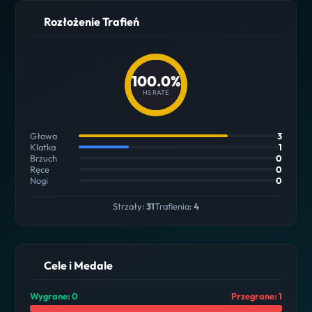
Rozłożenie Trafień
100.0%
HS RATE
Głowa
3
Klatka
1
Brzuch
0
Ręce
0
Nogi
0
Strzały:
31
Trafienia:
4
Cele i Medale
Wygrane: 0
Przegrane: 1