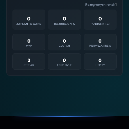
Rozegranych rund:
1
0
0
0
ZAPLANTOWANE
ROZBROJENIA
PODIUM (1-3)
0
0
0
MVP
CLUTCH
PIERWSZA KREW
2
0
0
STREAK
EKSPLOZJE
HOSTY