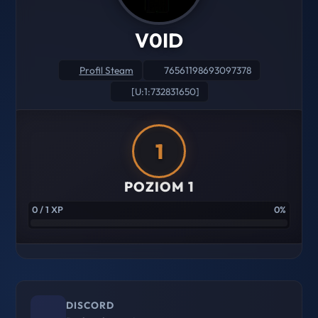
V0ID
Profil Steam
76561198693097378
[U:1:732831650]
1
POZIOM 1
0 / 1 XP
0%
DISCORD