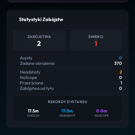
Statystyki Zabójstw
ZABÓJSTWA
ŚMIERCI
2
1
Asysty
0
Zadane obrażenia
370
Headshoty
2
NoScope
0
Przez ściane
1
Zabójstwa od tyłu
0
REKORDY DYSTANSU
17.5m
17.5m
0.0m
OGÓLNY
HEADSHOT
NOSCOPE