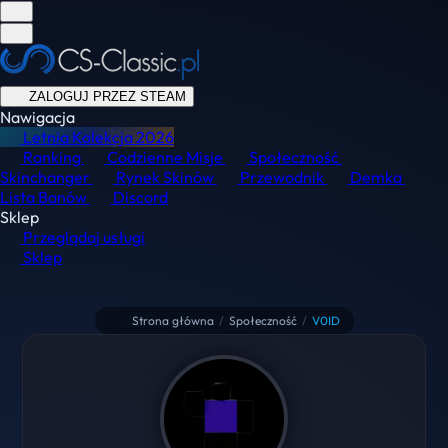
ZALOGUJ PRZEZ STEAM
Nawigacja
Letnia Kolekcja
2026
Ranking
Codzienne Misje
Społeczność
Skinchanger
Rynek Skinów
Przewodnik
Demka
Lista Banów
Discord
Sklep
Przeglądaj usługi
Sklep
Strona główna
/
Społeczność
/
V0ID