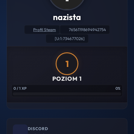
nazista
Profil Steam
76561198694942754
[U:1:734677026]
1
POZIOM 1
0 / 1 XP
0%
DISCORD