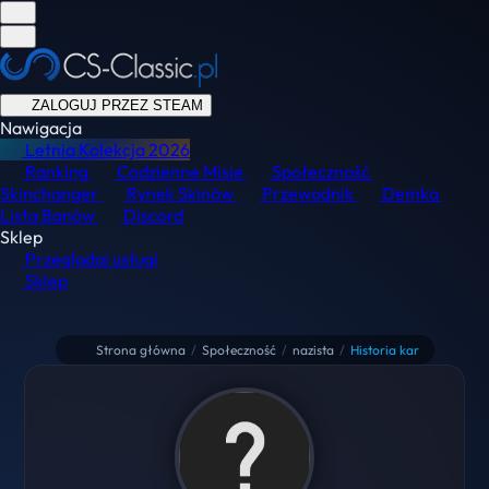
ZALOGUJ PRZEZ STEAM
Nawigacja
Letnia Kolekcja
2026
Ranking
Codzienne Misje
Społeczność
Skinchanger
Rynek Skinów
Przewodnik
Demka
Lista Banów
Discord
Sklep
Przeglądaj usługi
Sklep
Strona główna
/
Społeczność
/
nazista
/
Historia kar