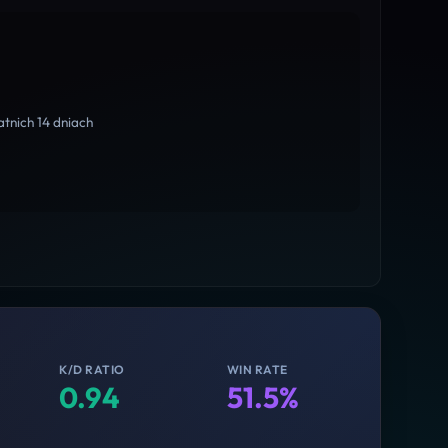
tnich 14 dniach
K/D RATIO
WIN RATE
0.94
51.5%