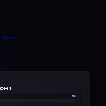
Discord
OM 1
0%