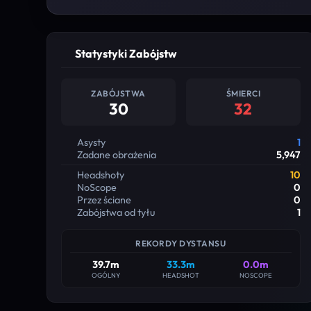
Statystyki Zabójstw
ZABÓJSTWA
ŚMIERCI
30
32
Asysty
1
Zadane obrażenia
5,947
Headshoty
10
NoScope
0
Przez ściane
0
Zabójstwa od tyłu
1
REKORDY DYSTANSU
39.7m
33.3m
0.0m
OGÓLNY
HEADSHOT
NOSCOPE