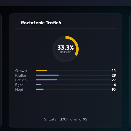
Rozłożenie Trafień
33.3%
HS RATE
Głowa
14
Klatka
29
Brzuch
27
Ręce
6
Nogi
10
Strzały:
1,170
Trafienia:
95