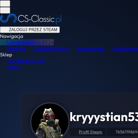
ZALOGUJ PRZEZ STEAM
Nawigacja
Letnia Kolekcja
2026
Ranking
Codzienne Misje
Społeczność
Skinchange
Sklep
Przeglądaj usługi
Sklep
kryyystian5
Profil Steam
7656119869