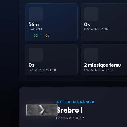
56m
0s
ŁĄCZNIE
OSTATNIE 7 DNI
56m
0s
0s
2 miesiące temu
OSTATNIE 30 DNI
OSTATNIA WIZYTA
AKTUALNA RANGA
Srebro I
Postęp XP:
0 XP