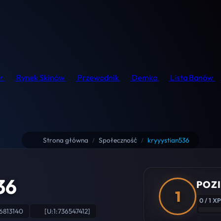
r
Rynek Skinów
Przewodnik
Demka
Lista Banów
Strona główna
Społeczność
kryyystian536
/
/
36
POZI
1
0 / 1 XP
6813140
[U:1:736547412]