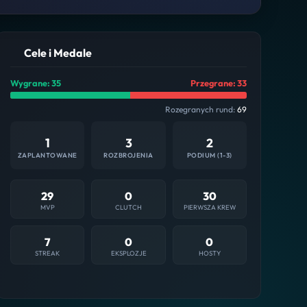
Cele i Medale
Wygrane: 35
Przegrane: 33
Rozegranych rund:
69
1
3
2
ZAPLANTOWANE
ROZBROJENIA
PODIUM (1-3)
29
0
30
MVP
CLUTCH
PIERWSZA KREW
7
0
0
STREAK
EKSPLOZJE
HOSTY