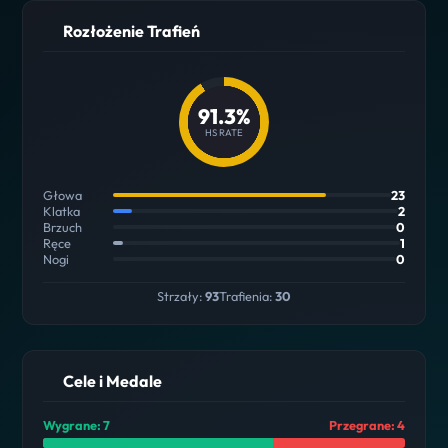
Rozłożenie Trafień
91.3%
HS RATE
Głowa
23
Klatka
2
Brzuch
0
Ręce
1
Nogi
0
Strzały:
93
Trafienia:
30
Cele i Medale
Wygrane: 7
Przegrane: 4