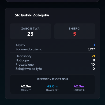
Statystyki Zabójstw
ZABÓJSTWA
ŚMIERCI
23
5
Asysty
1
Zadane obrażenia
5,127
Headshoty
21
NoScope
11
Przez ściane
10
Zabójstwa od tyłu
0
REKORDY DYSTANSU
42.0m
42.0m
42.0m
OGÓLNY
HEADSHOT
NOSCOPE