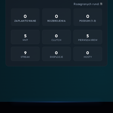
Rozegranych rund:
11
0
0
0
ZAPLANTOWANE
ROZBROJENIA
PODIUM (1-3)
5
0
5
MVP
CLUTCH
PIERWSZA KREW
9
0
0
STREAK
EKSPLOZJE
HOSTY