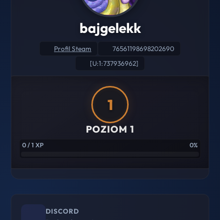
bajgelekk
Profil Steam
76561198698202690
[U:1:737936962]
1
POZIOM 1
0 / 1 XP
0%
DISCORD