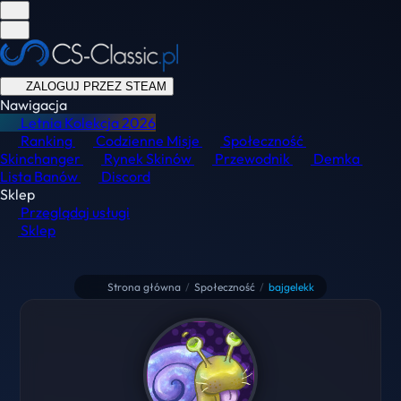
ZALOGUJ PRZEZ STEAM
Nawigacja
Letnia Kolekcja
2026
Ranking
Codzienne Misje
Społeczność
Skinchanger
Rynek Skinów
Przewodnik
Demka
Lista Banów
Discord
Sklep
Przeglądaj usługi
Sklep
Strona główna
/
Społeczność
/
bajgelekk