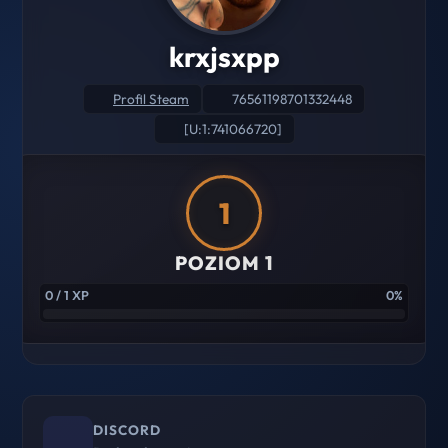
krxjsxpp
Profil Steam
76561198701332448
[U:1:741066720]
1
POZIOM 1
0 / 1 XP
0%
DISCORD