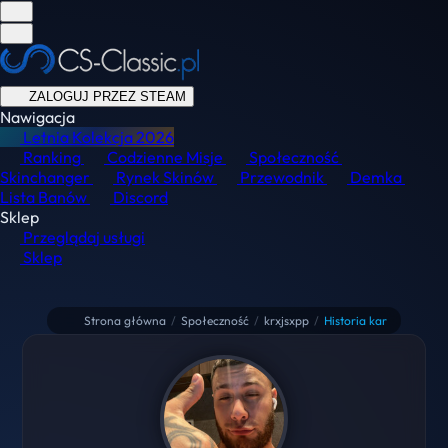
ZALOGUJ PRZEZ STEAM
Nawigacja
Letnia Kolekcja
2026
Ranking
Codzienne Misje
Społeczność
Skinchanger
Rynek Skinów
Przewodnik
Demka
Lista Banów
Discord
Sklep
Przeglądaj usługi
Sklep
Strona główna
/
Społeczność
/
krxjsxpp
/
Historia kar