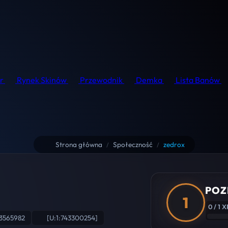
r
Rynek Skinów
Przewodnik
Demka
Lista Banów
Strona główna
Społeczność
zedrox
/
/
POZ
1
0 / 1 X
3565982
[U:1:743300254]