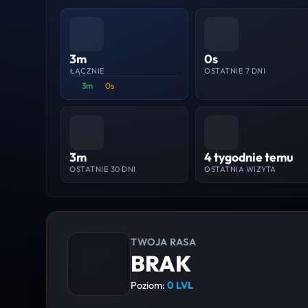
3m
0s
ŁĄCZNIE
OSTATNIE 7 DNI
3m
0s
3m
4 tygodnie temu
OSTATNIE 30 DNI
OSTATNIA WIZYTA
TWOJA RASA
BRAK
Poziom:
0 LVL