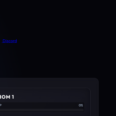
Discord
IOM 1
P
0%