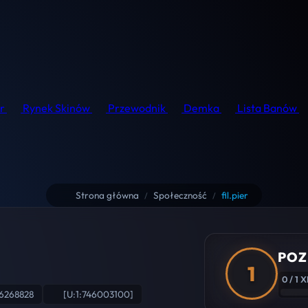
r
Rynek Skinów
Przewodnik
Demka
Lista Banów
Strona główna
Społeczność
fil.pier
/
/
POZ
1
0 / 1 X
6268828
[U:1:746003100]