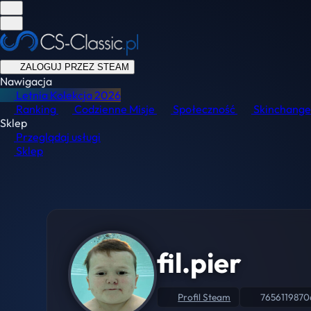
ZALOGUJ PRZEZ STEAM
Nawigacja
Letnia Kolekcja
2026
Ranking
Codzienne Misje
Społeczność
Skinchange
Sklep
Przeglądaj usługi
Sklep
fil.pier
Profil Steam
7656119870