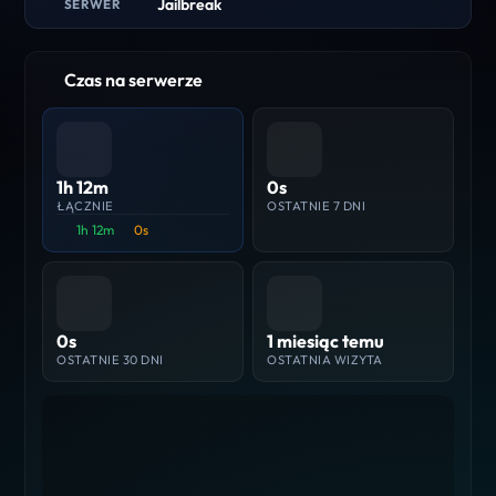
Jailbreak
SERWER
Czas na serwerze
1h 12m
0s
ŁĄCZNIE
OSTATNIE 7 DNI
1h 12m
0s
0s
1 miesiąc temu
OSTATNIE 30 DNI
OSTATNIA WIZYTA