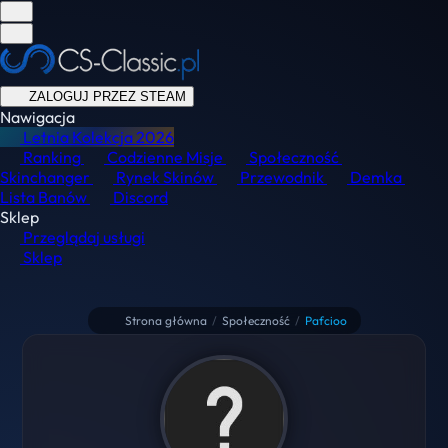
ZALOGUJ PRZEZ STEAM
Nawigacja
Letnia Kolekcja
2026
Ranking
Codzienne Misje
Społeczność
Skinchanger
Rynek Skinów
Przewodnik
Demka
Lista Banów
Discord
Sklep
Przeglądaj usługi
Sklep
Strona główna
/
Społeczność
/
Pafcioo