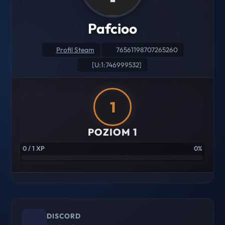
Pafcioo
Profil Steam
76561198707265260
[U:1:746999532]
1
POZIOM 1
0 / 1 XP
0%
DISCORD