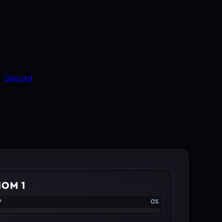
Discord
IOM 1
P
0%