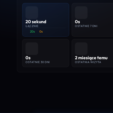
20 sekund
0s
ŁĄCZNIE
OSTATNIE 7 DNI
20s
0s
0s
2 miesiące temu
OSTATNIE 30 DNI
OSTATNIA WIZYTA