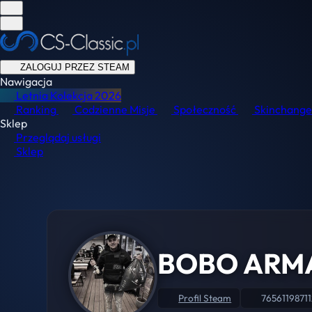
ZALOGUJ PRZEZ STEAM
Nawigacja
Letnia Kolekcja
2026
Ranking
Codzienne Misje
Społeczność
Skinchange
Sklep
Przeglądaj usługi
Sklep
BOBO ARM
Profil Steam
7656119871