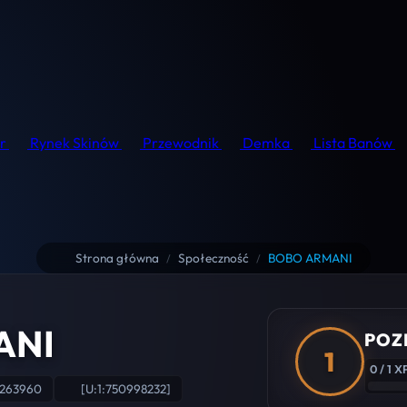
r
Rynek Skinów
Przewodnik
Demka
Lista Banów
Strona główna
Społeczność
BOBO ARMANI
/
/
ANI
POZ
1
0 / 1 X
1263960
[U:1:750998232]