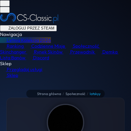
ZALOGUJ PRZEZ STEAM
Nawigacja
Letnia Kolekcja
2026
Ranking
Codzienne Misje
Społeczność
Skinchanger
Rynek Skinów
Przewodnik
Demka
Lista Banów
Discord
Sklep
Przeglądaj usługi
Sklep
Strona główna
/
Społeczność
/
latskyy