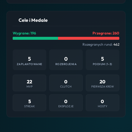
Cele i Medale
Wygrane: 196
Przegrane: 260
Rozegranych rund:
462
5
0
5
ZAPLANTOWANE
ROZBROJENIA
PODIUM (1-3)
22
0
20
MVP
CLUTCH
PIERWSZA KREW
5
0
0
STREAK
EKSPLOZJE
HOSTY