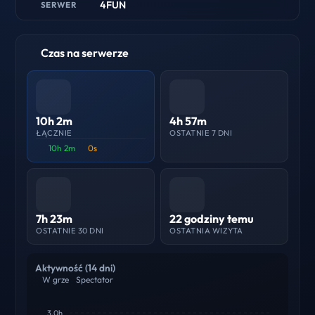
4FUN
SERWER
Czas na serwerze
10h 2m
4h 57m
ŁĄCZNIE
OSTATNIE 7 DNI
10h 2m
0s
7h 23m
22 godziny temu
OSTATNIE 30 DNI
OSTATNIA WIZYTA
Aktywność (14 dni)
W grze
Spectator
3.0h