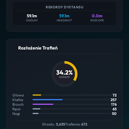
REKORDY DYSTANSU
59.1m
59.1m
0.0m
OGÓLNY
HEADSHOT
NOSCOPE
Rozłożenie Trafień
34.2%
HS RATE
Głowa
72
Klatka
257
Brzuch
176
Ręce
65
Nogi
50
Strzały:
3,635
Trafienia:
672