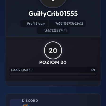
GuiltyCrib01555
Profil Steam
76561198713632472
[U:1:753366744]
20
POZIOM 20
1,000 / 1,150 XP
0%
DISCORD