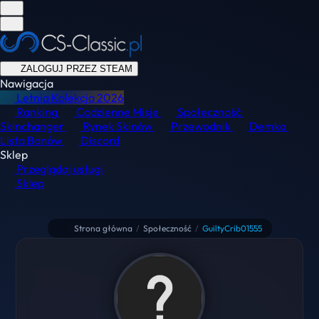
ZALOGUJ PRZEZ STEAM
Nawigacja
Letnia Kolekcja
2026
Ranking
Codzienne Misje
Społeczność
Skinchanger
Rynek Skinów
Przewodnik
Demka
Lista Banów
Discord
Sklep
Przeglądaj usługi
Sklep
Strona główna
/
Społeczność
/
GuiltyCrib01555