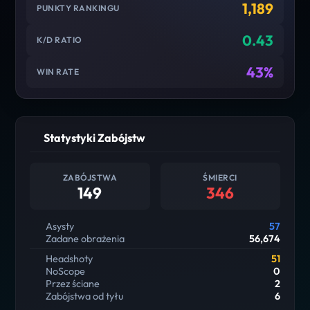
1,189
PUNKTY RANKINGU
0.43
K/D RATIO
43%
WIN RATE
Statystyki Zabójstw
ZABÓJSTWA
ŚMIERCI
149
346
Asysty
57
Zadane obrażenia
56,674
Headshoty
51
NoScope
0
Przez ściane
2
Zabójstwa od tyłu
6