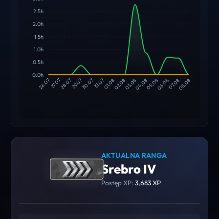
2.5h
2.0h
1.5h
1.0h
0.5h
0.0h
27.07
28.07
29.07
30.07
31.07
01.08
02.08
03.08
04.08
05.08
06.08
07.08
26.07
08.08
AKTUALNA RANGA
Srebro IV
Postęp XP:
3,683 XP