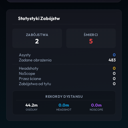
Statystyki Zabójstw
ZABÓJSTWA
ŚMIERCI
2
5
Asysty
0
Zadane obrażenia
483
Headshoty
0
NoScope
0
Przez ściane
0
Zabójstwa od tyłu
0
REKORDY DYSTANSU
44.2m
0.0m
0.0m
OGÓLNY
HEADSHOT
NOSCOPE