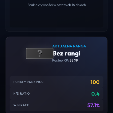
Brak aktywności w ostatnich 14 dniach
AKTUALNA RANGA
Bez rangi
Postęp XP:
28 XP
100
PUNKTY RANKINGU
0.4
K/D RATIO
57.1%
WIN RATE