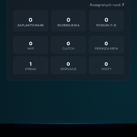
Rozegranych rund:
7
0
0
0
ZAPLANTOWANE
ROZBROJENIA
PODIUM (1-3)
0
0
0
MVP
CLUTCH
PIERWSZA KREW
1
0
0
STREAK
EKSPLOZJE
HOSTY