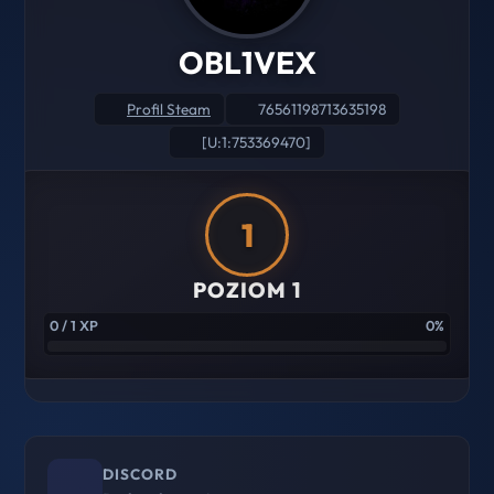
OBL1VEX
Profil Steam
76561198713635198
[U:1:753369470]
1
POZIOM 1
0 / 1 XP
0%
DISCORD