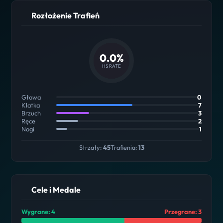
Rozłożenie Trafień
0.0%
HS RATE
Głowa
0
Klatka
7
Brzuch
3
Ręce
2
Nogi
1
Strzały:
45
Trafienia:
13
Cele i Medale
Wygrane: 4
Przegrane: 3