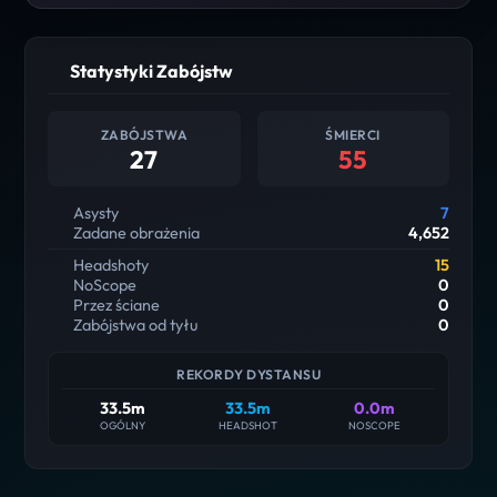
Statystyki Zabójstw
ZABÓJSTWA
ŚMIERCI
27
55
Asysty
7
Zadane obrażenia
4,652
Headshoty
15
NoScope
0
Przez ściane
0
Zabójstwa od tyłu
0
REKORDY DYSTANSU
33.5m
33.5m
0.0m
OGÓLNY
HEADSHOT
NOSCOPE