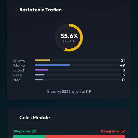
Rozłożenie Trafień
55.6%
HS RATE
Głowa
21
Klatka
49
Brzuch
18
Ręce
13
Nogi
11
Strzały:
523
Trafienia:
119
Cele i Medale
Wygrane: 22
Przegrane: 52