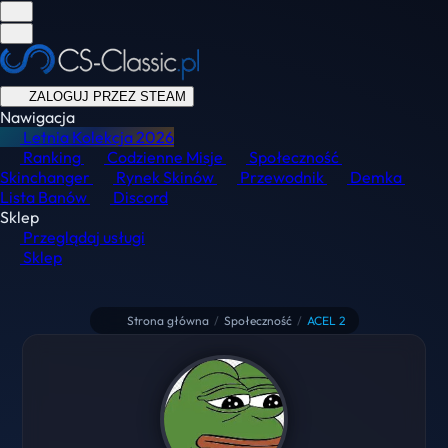
ZALOGUJ PRZEZ STEAM
Nawigacja
Letnia Kolekcja
2026
Ranking
Codzienne Misje
Społeczność
Skinchanger
Rynek Skinów
Przewodnik
Demka
Lista Banów
Discord
Sklep
Przeglądaj usługi
Sklep
Strona główna
/
Społeczność
/
ACEL 2