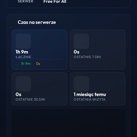
Free For All
SERWER
Czas na serwerze
1h 9m
0s
ŁĄCZNIE
OSTATNIE 7 DNI
1h 9m
0s
0s
1 miesiąc temu
OSTATNIE 30 DNI
OSTATNIA WIZYTA