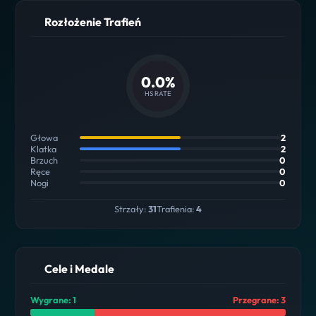
Rozłożenie Trafień
0.0%
HS RATE
Głowa
2
Klatka
2
Brzuch
0
Ręce
0
Nogi
0
Strzały:
31
Trafienia:
4
Cele i Medale
Wygrane: 1
Przegrane: 3