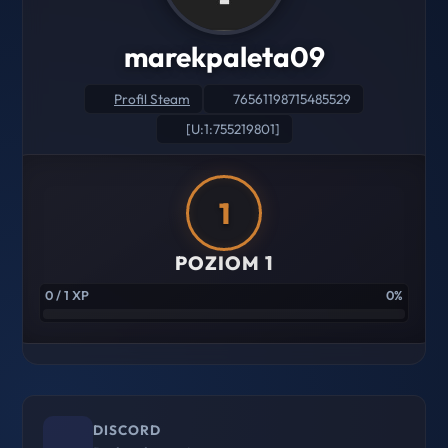
marekpaleta09
Profil Steam
76561198715485529
[U:1:755219801]
1
POZIOM 1
0 / 1 XP
0%
DISCORD