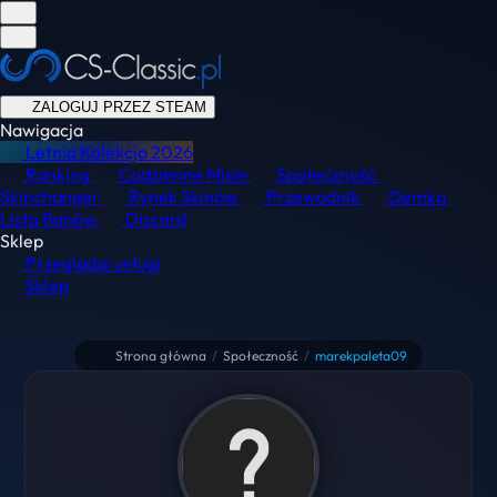
ZALOGUJ PRZEZ STEAM
Nawigacja
Letnia Kolekcja
2026
Ranking
Codzienne Misje
Społeczność
Skinchanger
Rynek Skinów
Przewodnik
Demka
Lista Banów
Discord
Sklep
Przeglądaj usługi
Sklep
Strona główna
/
Społeczność
/
marekpaleta09