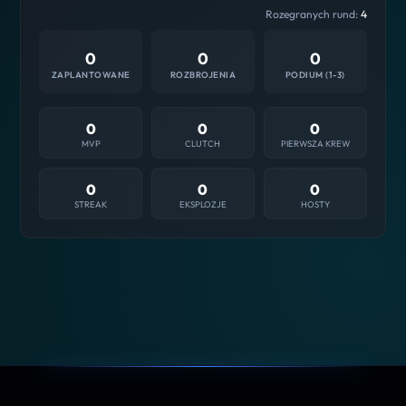
Rozegranych rund:
4
0
0
0
ZAPLANTOWANE
ROZBROJENIA
PODIUM (1-3)
0
0
0
MVP
CLUTCH
PIERWSZA KREW
0
0
0
STREAK
EKSPLOZJE
HOSTY