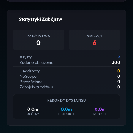
Statystyki Zabójstw
ZABÓJSTWA
ŚMIERCI
0
6
Asysty
2
Zadane obrażenia
300
Headshoty
0
NoScope
0
Przez ściane
0
Zabójstwa od tyłu
0
REKORDY DYSTANSU
0.0m
0.0m
0.0m
OGÓLNY
HEADSHOT
NOSCOPE