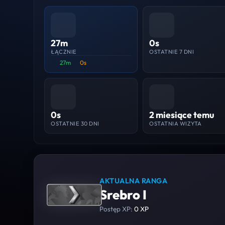
27m
0s
ŁĄCZNIE
OSTATNIE 7 DNI
27m
0s
0s
2 miesiące temu
OSTATNIE 30 DNI
OSTATNIA WIZYTA
AKTUALNA RANGA
Srebro I
Postęp XP:
0 XP