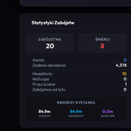
Statystyki Zabójstw
ZABÓJSTWA
ŚMIERCI
20
8
Asysty
0
Zadane obrażenia
4,378
Headshoty
10
NoScope
0
Przez ściane
1
Zabójstwa od tyłu
0
REKORDY DYSTANSU
84.9m
84.9m
0.0m
OGÓLNY
HEADSHOT
NOSCOPE