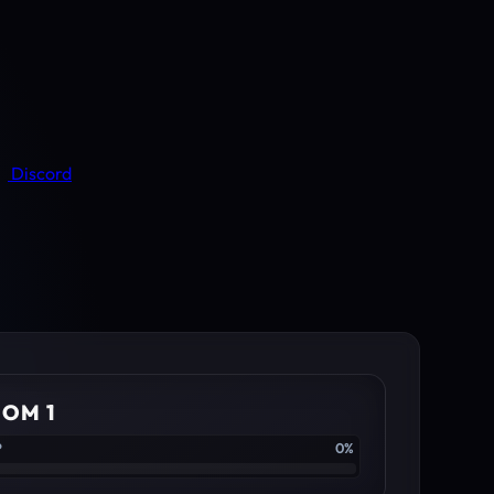
Discord
IOM 1
P
0%