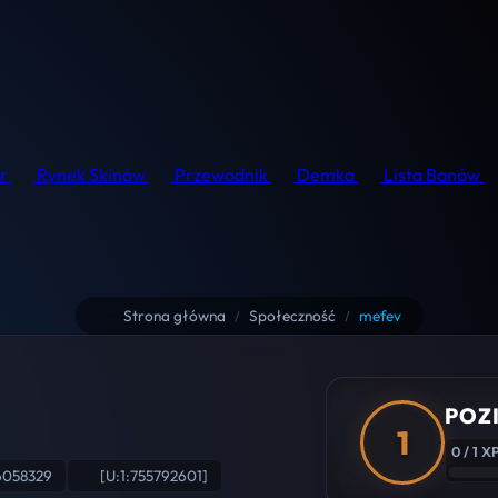
r
Rynek Skinów
Przewodnik
Demka
Lista Banów
Strona główna
Społeczność
mefev
/
/
POZ
1
0 / 1 X
6058329
[U:1:755792601]