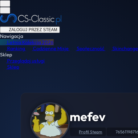
ZALOGUJ PRZEZ STEAM
Nawigacja
Letnia Kolekcja
2026
Ranking
Codzienne Misje
Społeczność
Skinchange
Sklep
Przeglądaj usługi
Sklep
mefev
Profil Steam
7656119871