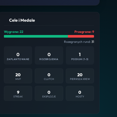
Cele i Medale
Wygrane: 22
Przegrane: 9
Rozegranych rund:
31
0
0
1
ZAPLANTOWANE
ROZBROJENIA
PODIUM (1-3)
20
0
20
MVP
CLUTCH
PIERWSZA KREW
9
0
0
STREAK
EKSPLOZJE
HOSTY