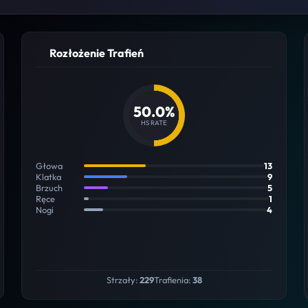
Rozłożenie Trafień
50.0%
HS RATE
Głowa
13
Klatka
9
Brzuch
5
Ręce
1
Nogi
4
Strzały:
229
Trafienia:
38