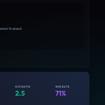
tnich 14 dniach
K/D RATIO
WIN RATE
2.5
71%