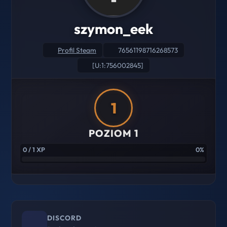
szymon_eek
Profil Steam
76561198716268573
[U:1:756002845]
1
POZIOM 1
0 / 1 XP
0%
DISCORD