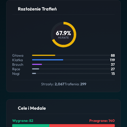
Rozłożenie Trafień
67.9%
HS RATE
Głowa
88
Klatka
119
Brzuch
37
Ręce
27
Nogi
15
Strzały:
2,067
Trafienia:
299
Cele i Medale
Wygrane: 82
Przegrane: 140