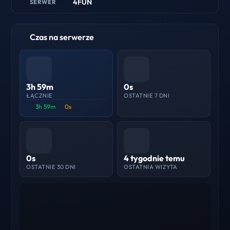
4FUN
SERWER
Czas na serwerze
3h 59m
0s
ŁĄCZNIE
OSTATNIE 7 DNI
3h 59m
0s
0s
4 tygodnie temu
OSTATNIE 30 DNI
OSTATNIA WIZYTA