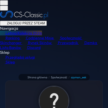
ZALOGUJ PRZEZ STEAM
Nawigacja
Letnia Kolekcja
2026
Ranking
Codzienne Misje
Społeczność
Skinchanger
Rynek Skinów
Przewodnik
Demka
Lista Banów
Discord
Sklep
Przeglądaj usługi
Sklep
Strona główna
/
Społeczność
/
szymon_eek