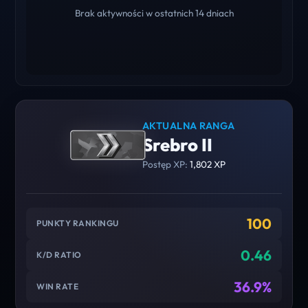
Brak aktywności w ostatnich 14 dniach
AKTUALNA RANGA
Srebro II
Postęp XP:
1,802 XP
100
PUNKTY RANKINGU
0.46
K/D RATIO
36.9%
WIN RATE