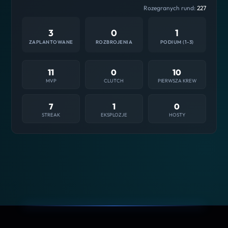
Rozegranych rund:
227
3
0
1
ZAPLANTOWANE
ROZBROJENIA
PODIUM (1-3)
11
0
10
MVP
CLUTCH
PIERWSZA KREW
7
1
0
STREAK
EKSPLOZJE
HOSTY