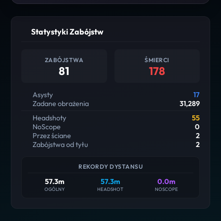
Statystyki Zabójstw
ZABÓJSTWA
ŚMIERCI
81
178
Asysty
17
Zadane obrażenia
31,289
Headshoty
55
NoScope
0
Przez ściane
2
Zabójstwa od tyłu
2
REKORDY DYSTANSU
57.3m
57.3m
0.0m
OGÓLNY
HEADSHOT
NOSCOPE