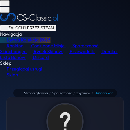
ZALOGUJ PRZEZ STEAM
Nawigacja
Letnia Kolekcja
2026
Ranking
Codzienne Misje
Społeczność
Skinchanger
Rynek Skinów
Przewodnik
Demka
Lista Banów
Discord
Sklep
Przeglądaj usługi
Sklep
Strona główna
/
Społeczność
/
zbyraww
/
Historia kar