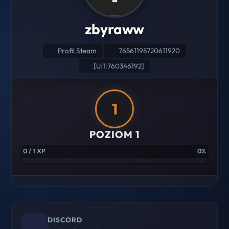
zbyraww
Profil Steam
76561198720611920
[U:1:760346192]
1
POZIOM 1
0 / 1 XP
0%
DISCORD