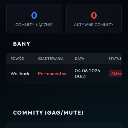
0
0
COMMITY ŁĄCZNIE
AKTYWNE COMMITY
BANY
POWÓD
CZAS TRWANIA
DATA
STATUS
04.06.2026
Wallhack
Permanentny
Aktywny
00:21
COMMITY (GAG/MUTE)