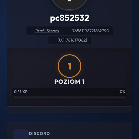
pc852532
Profil Steam
76561198721882790
[U:1:761617062]
1
POZIOM 1
0 / 1 XP
0%
DISCORD