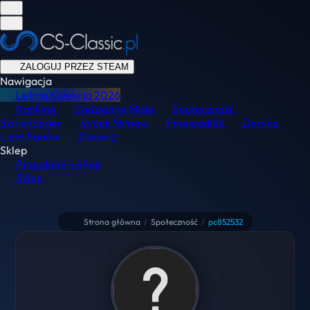
ZALOGUJ PRZEZ STEAM
Nawigacja
Letnia Kolekcja
2026
Ranking
Codzienne Misje
Społeczność
Skinchanger
Rynek Skinów
Przewodnik
Demka
Lista Banów
Discord
Sklep
Przeglądaj usługi
Sklep
Strona główna
/
Społeczność
/
pc852532