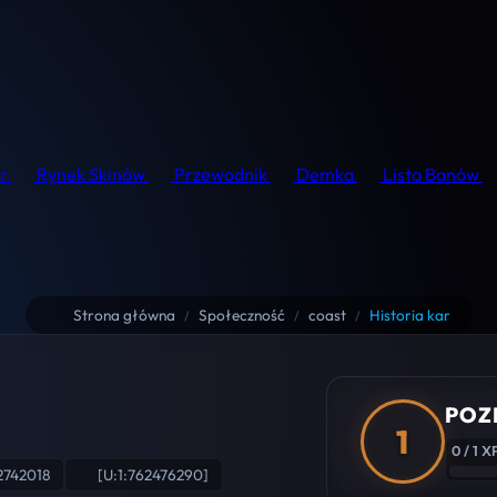
r
Rynek Skinów
Przewodnik
Demka
Lista Banów
Strona główna
Społeczność
coast
Historia kar
/
/
/
POZ
1
0 / 1 X
2742018
[U:1:762476290]