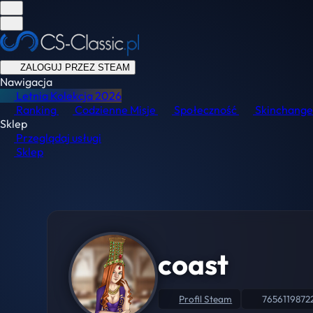
ZALOGUJ PRZEZ STEAM
Nawigacja
Letnia Kolekcja
2026
Ranking
Codzienne Misje
Społeczność
Skinchange
Sklep
Przeglądaj usługi
Sklep
coast
Profil Steam
7656119872