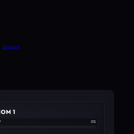
Discord
IOM 1
P
0%