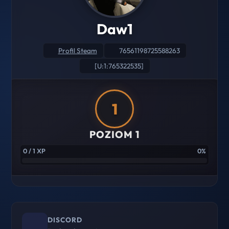
Daw1
Profil Steam
76561198725588263
[U:1:765322535]
1
POZIOM 1
0 / 1 XP
0%
DISCORD