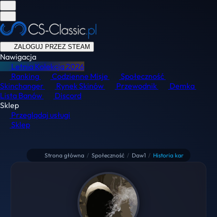
ZALOGUJ PRZEZ STEAM
Nawigacja
Letnia Kolekcja
2026
Ranking
Codzienne Misje
Społeczność
Skinchanger
Rynek Skinów
Przewodnik
Demka
Lista Banów
Discord
Sklep
Przeglądaj usługi
Sklep
Strona główna
/
Społeczność
/
Daw1
/
Historia kar