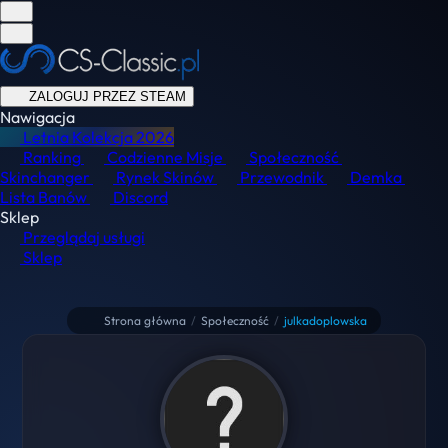
ZALOGUJ PRZEZ STEAM
Nawigacja
Letnia Kolekcja
2026
Ranking
Codzienne Misje
Społeczność
Skinchanger
Rynek Skinów
Przewodnik
Demka
Lista Banów
Discord
Sklep
Przeglądaj usługi
Sklep
Strona główna
/
Społeczność
/
julkadoplowska