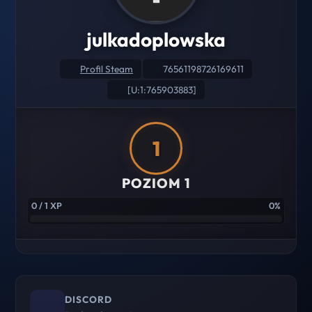
julkadoplowska
Profil Steam
76561198726169611
[U:1:765903883]
1
POZIOM 1
0 / 1 XP
0%
DISCORD