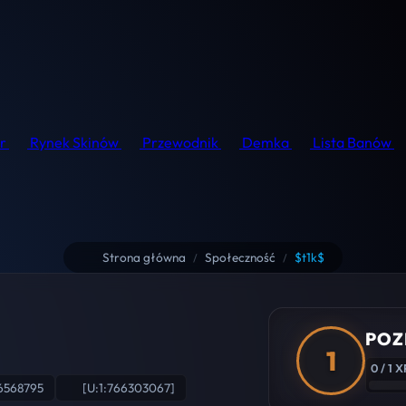
r
Rynek Skinów
Przewodnik
Demka
Lista Banów
Strona główna
Społeczność
$t1k$
/
/
POZ
1
0 / 1 X
6568795
[U:1:766303067]