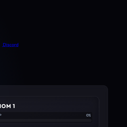
Discord
IOM 1
P
0%