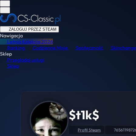
ZALOGUJ PRZEZ STEAM
Nawigacja
Letnia Kolekcja
2026
Ranking
Codzienne Misje
Społeczność
Skinchange
Sklep
Przeglądaj usługi
Sklep
$t1k$
Profil Steam
7656119872