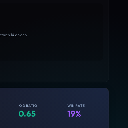
tnich 14 dniach
K/D RATIO
WIN RATE
0.65
19%