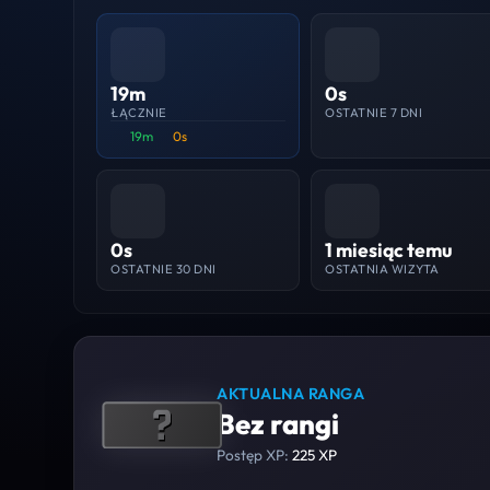
19m
0s
ŁĄCZNIE
OSTATNIE 7 DNI
19m
0s
0s
1 miesiąc temu
OSTATNIE 30 DNI
OSTATNIA WIZYTA
AKTUALNA RANGA
Bez rangi
Postęp XP:
225 XP