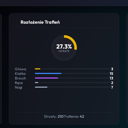
Rozłożenie Trafień
27.3%
HS RATE
Głowa
3
Klatka
15
Brzuch
13
Ręce
2
Nogi
7
Strzały:
210
Trafienia:
42