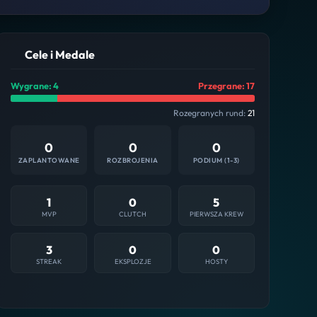
Cele i Medale
Wygrane: 4
Przegrane: 17
Rozegranych rund:
21
0
0
0
ZAPLANTOWANE
ROZBROJENIA
PODIUM (1-3)
1
0
5
MVP
CLUTCH
PIERWSZA KREW
3
0
0
STREAK
EKSPLOZJE
HOSTY