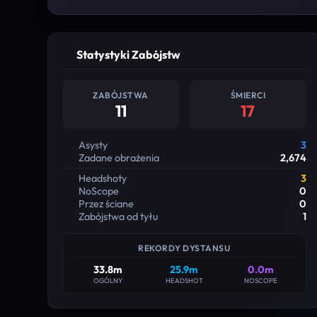
Statystyki Zabójstw
ZABÓJSTWA
ŚMIERCI
11
17
Asysty
3
Zadane obrażenia
2,674
Headshoty
3
NoScope
0
Przez ściane
0
Zabójstwa od tyłu
1
REKORDY DYSTANSU
33.8m
25.9m
0.0m
OGÓLNY
HEADSHOT
NOSCOPE