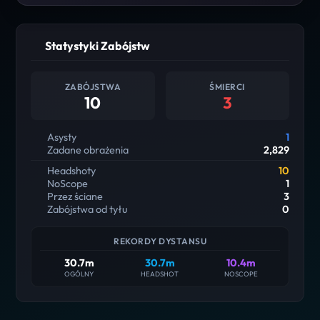
Statystyki Zabójstw
ZABÓJSTWA
ŚMIERCI
10
3
Asysty
1
Zadane obrażenia
2,829
Headshoty
10
NoScope
1
Przez ściane
3
Zabójstwa od tyłu
0
REKORDY DYSTANSU
30.7m
30.7m
10.4m
OGÓLNY
HEADSHOT
NOSCOPE