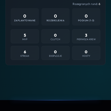
Rozegranych rund:
6
0
0
0
ZAPLANTOWANE
ROZBROJENIA
PODIUM (1-3)
5
0
3
MVP
CLUTCH
PIERWSZA KREW
6
0
0
STREAK
EKSPLOZJE
HOSTY