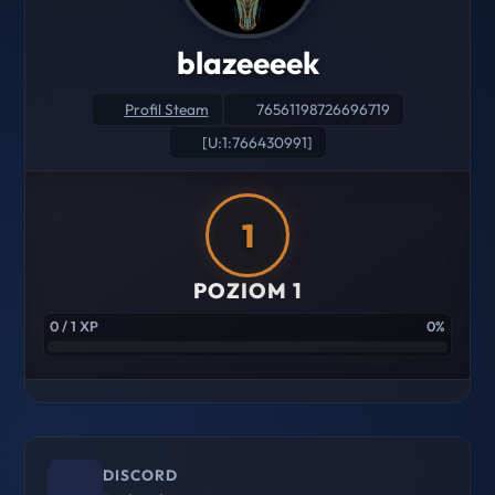
blazeeeek
Profil Steam
76561198726696719
[U:1:766430991]
1
POZIOM 1
0 / 1 XP
0%
DISCORD