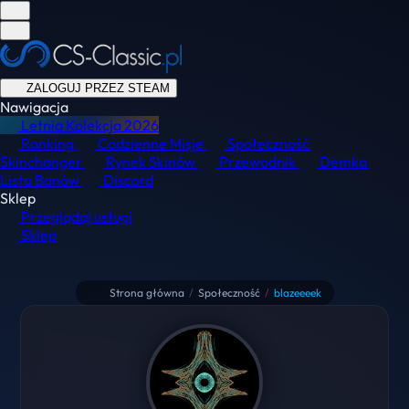
ZALOGUJ PRZEZ STEAM
Nawigacja
Letnia Kolekcja
2026
Ranking
Codzienne Misje
Społeczność
Skinchanger
Rynek Skinów
Przewodnik
Demka
Lista Banów
Discord
Sklep
Przeglądaj usługi
Sklep
Strona główna
/
Społeczność
/
blazeeeek