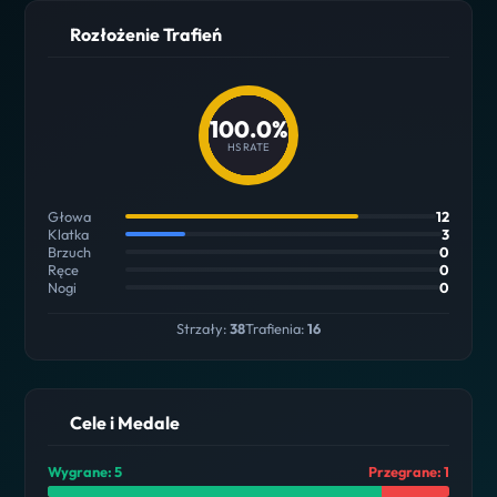
Rozłożenie Trafień
100.0%
HS RATE
Głowa
12
Klatka
3
Brzuch
0
Ręce
0
Nogi
0
Strzały:
38
Trafienia:
16
Cele i Medale
Wygrane: 5
Przegrane: 1