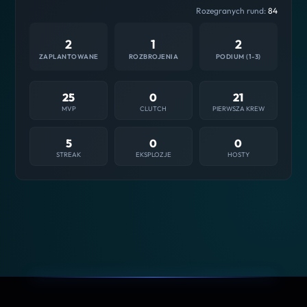
Rozegranych rund:
84
2
1
2
ZAPLANTOWANE
ROZBROJENIA
PODIUM (1-3)
25
0
21
MVP
CLUTCH
PIERWSZA KREW
5
0
0
STREAK
EKSPLOZJE
HOSTY