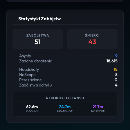
Statystyki Zabójstw
ZABÓJSTWA
ŚMIERCI
51
43
Asysty
9
Zadane obrażenia
18,615
Headshoty
18
NoScope
8
Przez ściane
0
Zabójstwa od tyłu
4
REKORDY DYSTANSU
62.6m
24.7m
21.7m
OGÓLNY
HEADSHOT
NOSCOPE