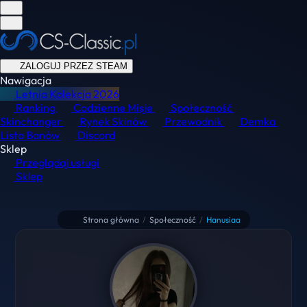
ZALOGUJ PRZEZ STEAM
Nawigacja
Letnia Kolekcja
2026
Ranking
Codzienne Misje
Społeczność
Skinchanger
Rynek Skinów
Przewodnik
Demka
Lista Banów
Discord
Sklep
Przeglądaj usługi
Sklep
Strona główna
/
Społeczność
/
Hanusiaa