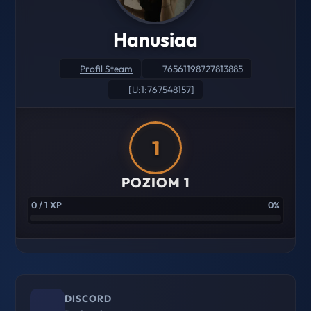
Hanusiaa
Profil Steam
76561198727813885
[U:1:767548157]
1
POZIOM 1
0 / 1 XP
0%
DISCORD