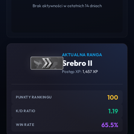
Brak aktywności w ostatnich 14 dniach
AKTUALNA RANGA
Srebro II
Postęp XP:
1,457 XP
100
PUNKTY RANKINGU
1.19
K/D RATIO
65.5%
WIN RATE