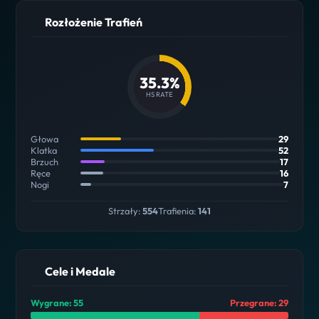
Rozłożenie Trafień
35.3%
HS RATE
Głowa
29
Klatka
52
Brzuch
17
Ręce
16
Nogi
7
Strzały:
554
Trafienia:
141
Cele i Medale
Wygrane: 55
Przegrane: 29