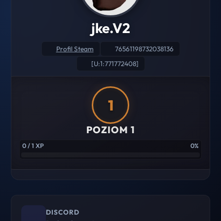
jke.V2
Profil Steam
76561198732038136
[U:1:771772408]
1
POZIOM 1
0 / 1 XP
0%
DISCORD