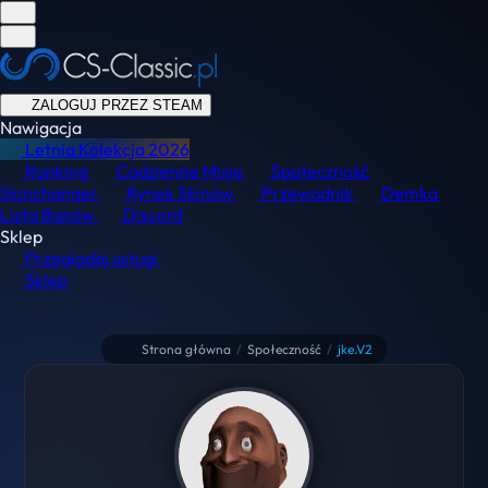
ZALOGUJ PRZEZ STEAM
Nawigacja
Letnia Kolekcja
2026
Ranking
Codzienne Misje
Społeczność
Skinchanger
Rynek Skinów
Przewodnik
Demka
Lista Banów
Discord
Sklep
Przeglądaj usługi
Sklep
Strona główna
/
Społeczność
/
jke.V2