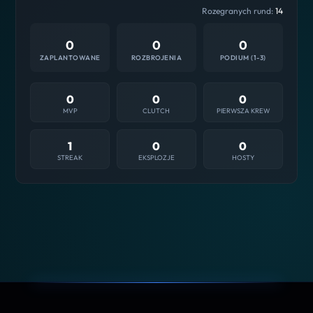
Rozegranych rund:
14
0
0
0
ZAPLANTOWANE
ROZBROJENIA
PODIUM (1-3)
0
0
0
MVP
CLUTCH
PIERWSZA KREW
1
0
0
STREAK
EKSPLOZJE
HOSTY