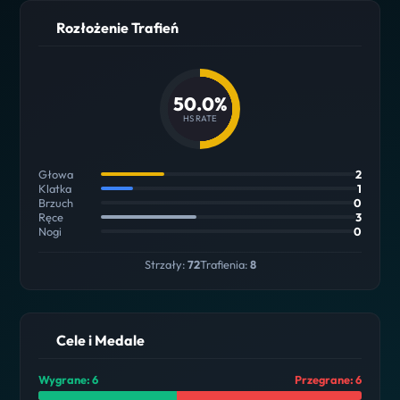
Rozłożenie Trafień
50.0%
HS RATE
Głowa
2
Klatka
1
Brzuch
0
Ręce
3
Nogi
0
Strzały:
72
Trafienia:
8
Cele i Medale
Wygrane: 6
Przegrane: 6