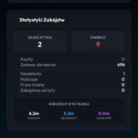
Statystyki Zabójstw
ZABÓJSTWA
ŚMIERCI
2
9
Asysty
0
Zadane obrażenia
696
Headshoty
1
NoScope
0
Przez ściane
0
Zabójstwa od tyłu
0
REKORDY DYSTANSU
6.2m
5.3m
0.0m
OGÓLNY
HEADSHOT
NOSCOPE