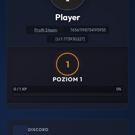
Player
Profil Steam
76561198734195955
[U:1:773930227]
1
POZIOM 1
0 / 1 XP
0%
DISCORD