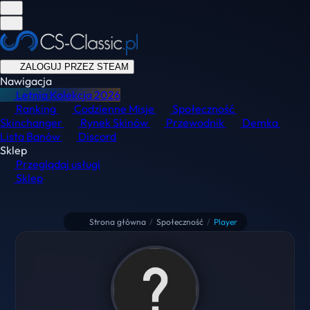
ZALOGUJ PRZEZ STEAM
Nawigacja
Letnia Kolekcja
2026
Ranking
Codzienne Misje
Społeczność
Skinchanger
Rynek Skinów
Przewodnik
Demka
Lista Banów
Discord
Sklep
Przeglądaj usługi
Sklep
Strona główna
/
Społeczność
/
Player