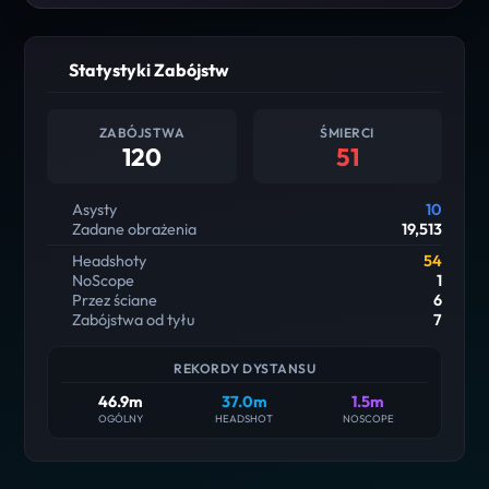
Statystyki Zabójstw
ZABÓJSTWA
ŚMIERCI
120
51
Asysty
10
Zadane obrażenia
19,513
Headshoty
54
NoScope
1
Przez ściane
6
Zabójstwa od tyłu
7
REKORDY DYSTANSU
46.9m
37.0m
1.5m
OGÓLNY
HEADSHOT
NOSCOPE