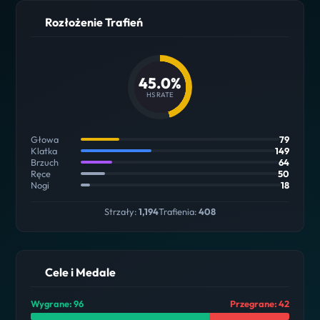
Rozłożenie Trafień
45.0%
HS RATE
Głowa
79
Klatka
149
Brzuch
64
Ręce
50
Nogi
18
Strzały:
1,194
Trafienia:
408
Cele i Medale
Wygrane: 96
Przegrane: 42