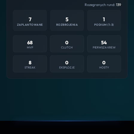
Rozegranych rund:
139
7
5
1
ZAPLANTOWANE
ROZBROJENIA
PODIUM (1-3)
68
0
54
MVP
CLUTCH
PIERWSZA KREW
8
0
0
STREAK
EKSPLOZJE
HOSTY