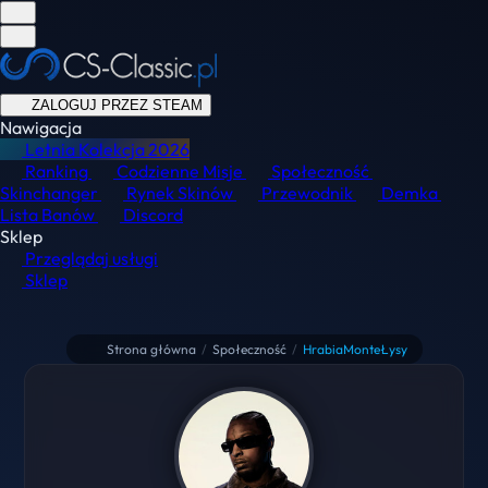
ZALOGUJ PRZEZ STEAM
Nawigacja
Letnia Kolekcja
2026
Ranking
Codzienne Misje
Społeczność
Skinchanger
Rynek Skinów
Przewodnik
Demka
Lista Banów
Discord
Sklep
Przeglądaj usługi
Sklep
Strona główna
/
Społeczność
/
HrabiaMonteŁysy