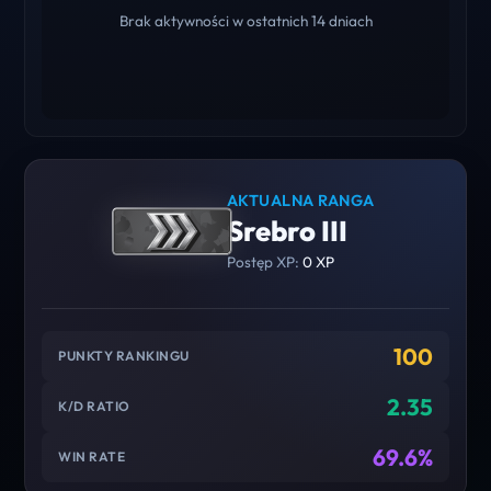
Brak aktywności w ostatnich 14 dniach
AKTUALNA RANGA
Srebro III
Postęp XP:
0 XP
100
PUNKTY RANKINGU
2.35
K/D RATIO
69.6%
WIN RATE