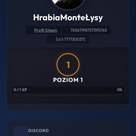
HrabiaMonteŁysy
Profil Steam
76561198737395765
[U:1:777130037]
1
POZIOM 1
0 / 1 XP
0%
DISCORD