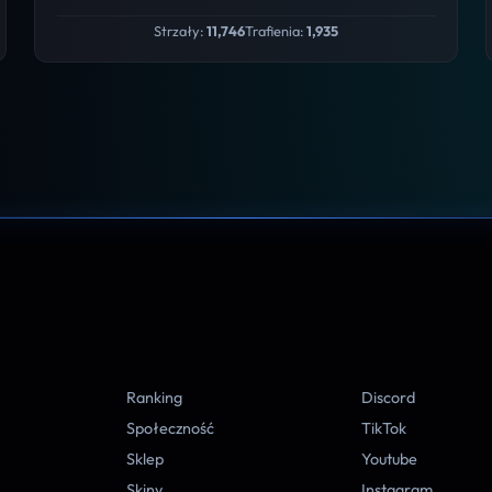
Strzały:
11,746
Trafienia:
1,935
A
Ranking
Discord
Społeczność
TikTok
Sklep
Youtube
Skiny
Instagram