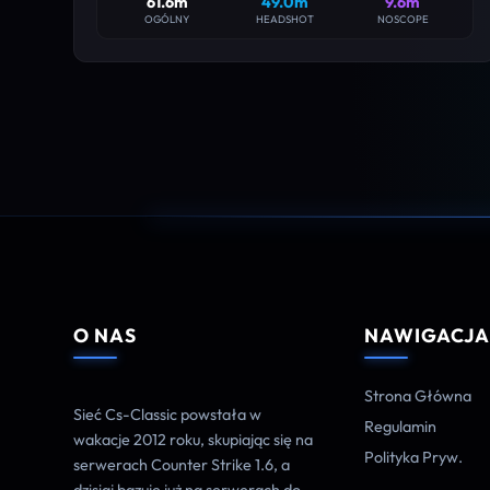
61.6m
49.0m
9.6m
OGÓLNY
HEADSHOT
NOSCOPE
O NAS
NAWIGACJ
Strona Główna
Sieć Cs-Classic powstała w
Regulamin
wakacje 2012 roku, skupiając się na
Polityka Pryw.
serwerach Counter Strike 1.6, a
dzisiaj bazuje już na serwerach do