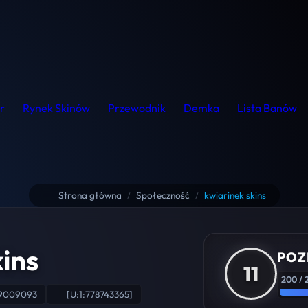
r
Rynek Skinów
Przewodnik
Demka
Lista Banów
Strona główna
Społeczność
kwiarinek skins
/
/
kins
POZ
11
200 / 
39009093
[U:1:778743365]