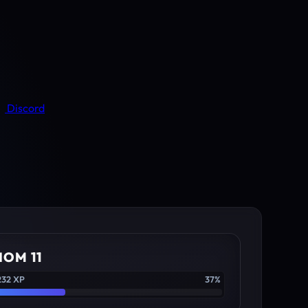
Discord
IOM 11
232 XP
37%