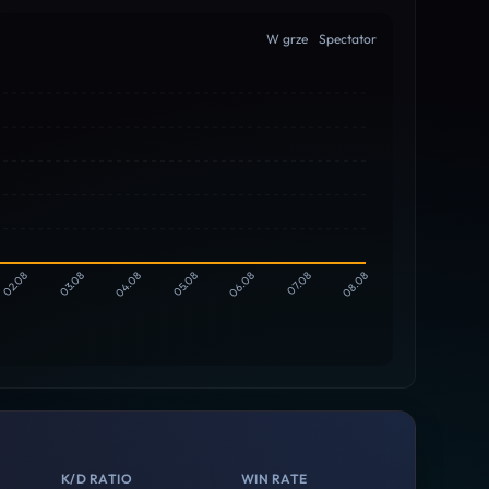
W grze
Spectator
02.08
03.08
04.08
05.08
06.08
07.08
08.08
K/D RATIO
WIN RATE