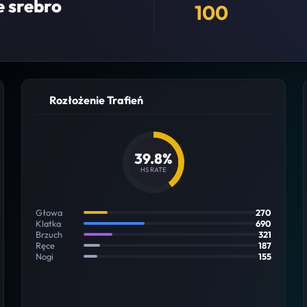
e srebro
100
Rozłożenie Trafień
39.8%
HS RATE
Głowa
270
Klatka
690
Brzuch
321
Ręce
187
Nogi
155