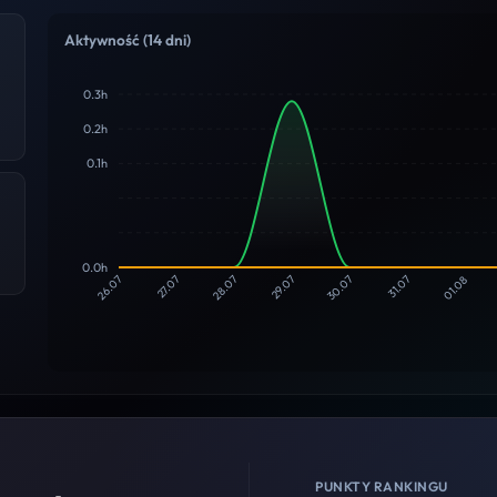
Aktywność (14 dni)
0.3h
0.2h
0.1h
0.0h
26.07
27.07
28.07
29.07
30.07
31.07
01.08
PUNKTY RANKINGU