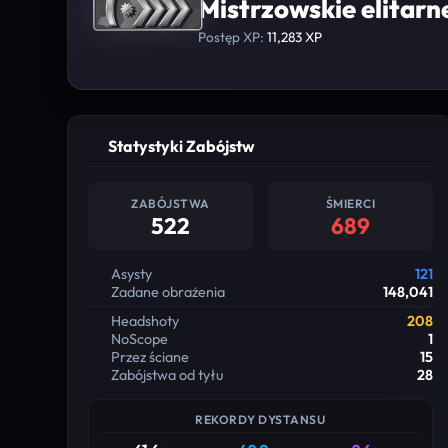
Mistrzowskie elitarn
Postęp XP:
11,283 XP
Statystyki Zabójstw
ZABÓJSTWA
ŚMIERCI
522
689
Asysty
121
Zadane obrażenia
148,041
Headshoty
208
NoScope
1
Przez ściane
15
Zabójstwa od tyłu
28
REKORDY DYSTANSU