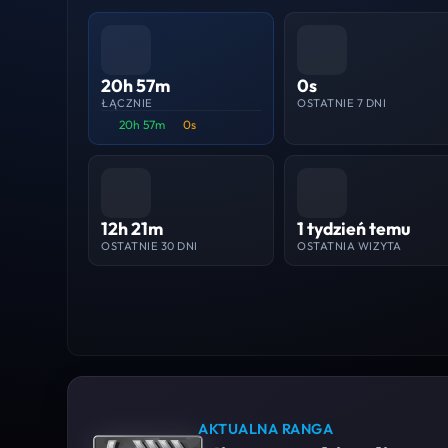
20h 57m
0s
ŁĄCZNIE
OSTATNIE 7 DNI
20h 57m
0s
12h 21m
1 tydzień temu
OSTATNIE 30 DNI
OSTATNIA WIZYTA
AKTUALNA RANGA