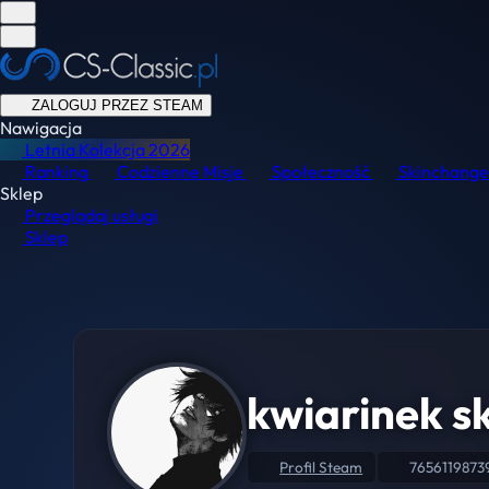
ZALOGUJ PRZEZ STEAM
Nawigacja
Letnia Kolekcja
2026
Ranking
Codzienne Misje
Społeczność
Skinchange
Sklep
Przeglądaj usługi
Sklep
kwiarinek s
Profil Steam
765611987