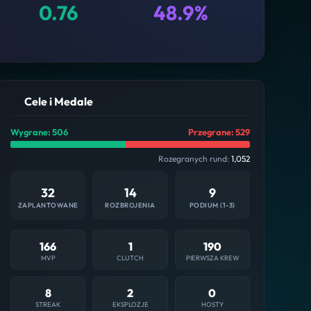
0.76
48.9%
Cele i Medale
Wygrane: 506
Przegrane: 529
Rozegranych rund:
1,052
32
14
9
ZAPLANTOWANE
ROZBROJENIA
PODIUM (1-3)
166
1
190
MVP
CLUTCH
PIERWSZA KREW
8
2
0
STREAK
EKSPLOZJE
HOSTY