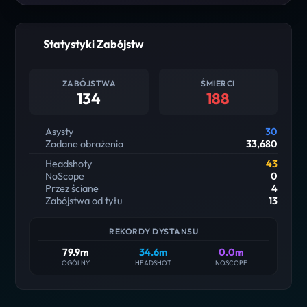
Statystyki Zabójstw
ZABÓJSTWA
ŚMIERCI
134
188
Asysty
30
Zadane obrażenia
33,680
Headshoty
43
NoScope
0
Przez ściane
4
Zabójstwa od tyłu
13
REKORDY DYSTANSU
79.9m
34.6m
0.0m
OGÓLNY
HEADSHOT
NOSCOPE