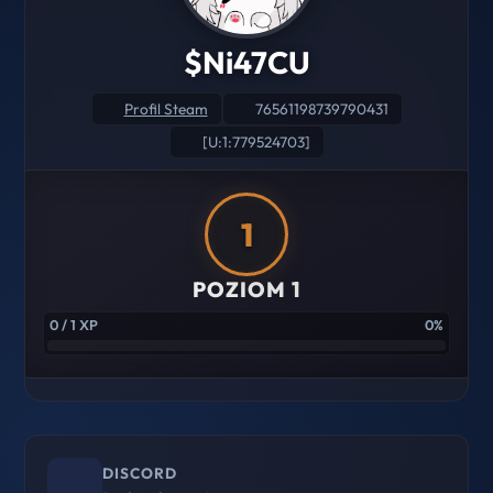
$Ni47CU
Profil Steam
76561198739790431
[U:1:779524703]
1
POZIOM 1
0 / 1 XP
0%
DISCORD