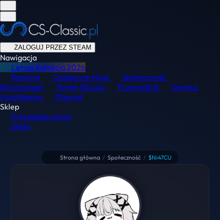
ZALOGUJ PRZEZ STEAM
Nawigacja
Letnia Kolekcja
2026
Ranking
Codzienne Misje
Społeczność
Skinchanger
Rynek Skinów
Przewodnik
Demka
Lista Banów
Discord
Sklep
Przeglądaj usługi
Sklep
Strona główna
/
Społeczność
/
$Ni47CU