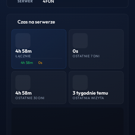
4FUN
SERWER
Czas na serwerze
4h 58m
0s
ŁĄCZNIE
OSTATNIE 7 DNI
4h 58m
0s
4h 58m
3 tygodnie temu
OSTATNIE 30 DNI
OSTATNIA WIZYTA