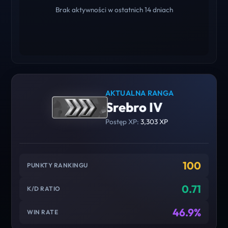
Brak aktywności w ostatnich 14 dniach
AKTUALNA RANGA
Srebro IV
Postęp XP:
3,303 XP
100
PUNKTY RANKINGU
0.71
K/D RATIO
46.9%
WIN RATE