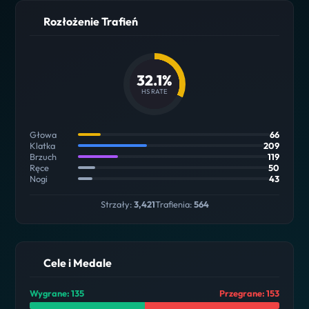
Rozłożenie Trafień
32.1%
HS RATE
Głowa
66
Klatka
209
Brzuch
119
Ręce
50
Nogi
43
Strzały:
3,421
Trafienia:
564
Cele i Medale
Wygrane: 135
Przegrane: 153