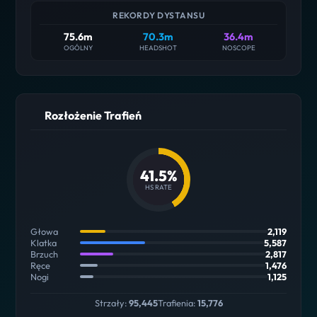
REKORDY DYSTANSU
75.6m
70.3m
36.4m
OGÓLNY
HEADSHOT
NOSCOPE
Rozłożenie Trafień
41.5%
HS RATE
Głowa
2,119
Klatka
5,587
Brzuch
2,817
Ręce
1,476
Nogi
1,125
Strzały:
95,445
Trafienia:
15,776