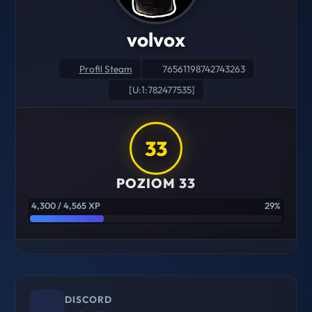
volvox
Profil Steam
76561198742743263
[U:1:782477535]
33
POZIOM 33
4,300 / 4,565 XP
29%
DISCORD