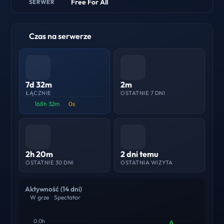
Free For All
SERWER
Czas na serwerze
7d 32m
2m
ŁĄCZNIE
OSTATNIE 7 DNI
168h 32m
0s
2h 20m
2 dni temu
OSTATNIE 30 DNI
OSTATNIA WIZYTA
Aktywność (14 dni)
W grze
Spectator
0.0h