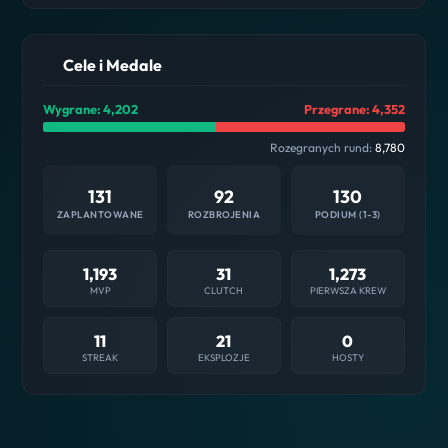
Cele i Medale
Wygrane: 4,202
Przegrane: 4,352
Rozegranych rund:
8,780
131
92
130
ZAPLANTOWANE
ROZBROJENIA
PODIUM (1-3)
1,193
31
1,273
MVP
CLUTCH
PIERWSZA KREW
11
21
0
STREAK
EKSPLOZJE
HOSTY