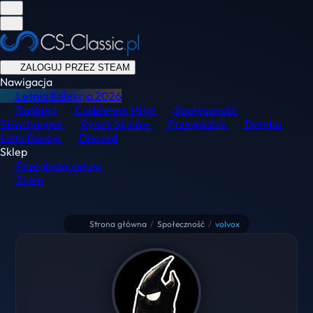
ZALOGUJ PRZEZ STEAM
Nawigacja
Letnia Kolekcja
2026
Ranking
Codzienne Misje
Społeczność
Skinchanger
Rynek Skinów
Przewodnik
Demka
Lista Banów
Discord
Sklep
Przeglądaj usługi
Sklep
Strona główna
/
Społeczność
/
volvox