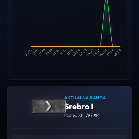
27.07
28.07
29.07
30.07
31.07
01.08
02.08
03.08
04.08
05.08
06.08
07.08
26.07
08.08
AKTUALNA RANGA
Srebro I
Postęp XP:
797 XP