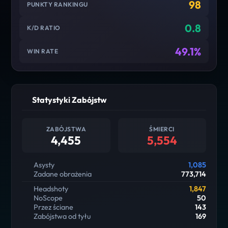
98
PUNKTY RANKINGU
0.8
K/D RATIO
49.1%
WIN RATE
Statystyki Zabójstw
ZABÓJSTWA
ŚMIERCI
4,455
5,554
Asysty
1,085
Zadane obrażenia
773,714
Headshoty
1,847
NoScope
50
Przez ściane
143
Zabójstwa od tyłu
169