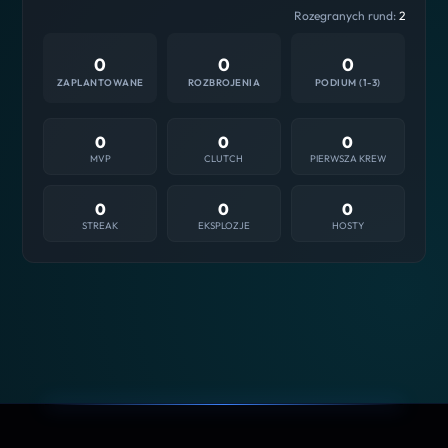
Rozegranych rund:
2
0
0
0
ZAPLANTOWANE
ROZBROJENIA
PODIUM (1-3)
0
0
0
MVP
CLUTCH
PIERWSZA KREW
0
0
0
STREAK
EKSPLOZJE
HOSTY