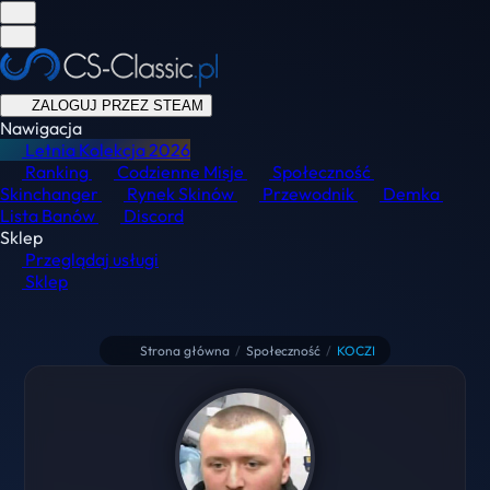
ZALOGUJ PRZEZ STEAM
Nawigacja
Letnia Kolekcja
2026
Ranking
Codzienne Misje
Społeczność
Skinchanger
Rynek Skinów
Przewodnik
Demka
Lista Banów
Discord
Sklep
Przeglądaj usługi
Sklep
Strona główna
/
Społeczność
/
KOCZI