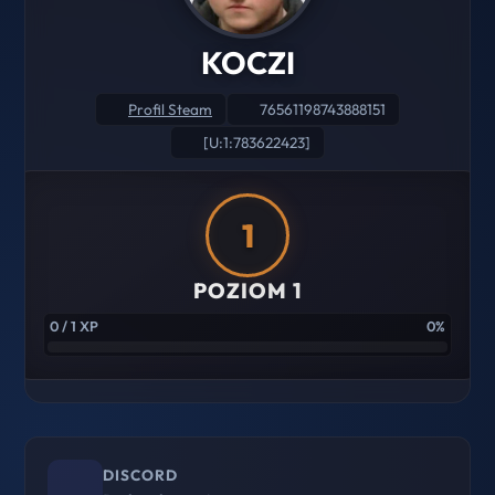
KOCZI
Profil Steam
76561198743888151
[U:1:783622423]
1
POZIOM 1
0 / 1 XP
0%
DISCORD