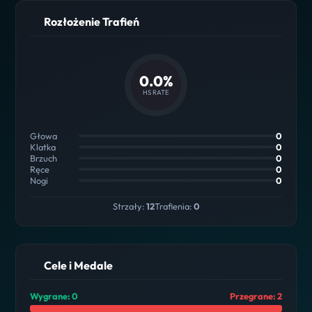
Rozłożenie Trafień
0.0%
HS RATE
Głowa
0
Klatka
0
Brzuch
0
Ręce
0
Nogi
0
Strzały:
12
Trafienia:
0
Cele i Medale
Wygrane: 0
Przegrane: 2