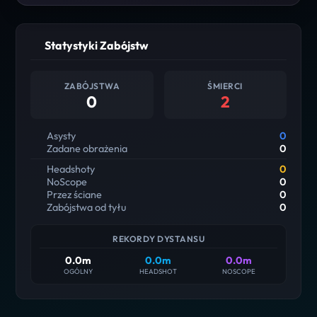
Statystyki Zabójstw
ZABÓJSTWA
ŚMIERCI
0
2
Asysty
0
Zadane obrażenia
0
Headshoty
0
NoScope
0
Przez ściane
0
Zabójstwa od tyłu
0
REKORDY DYSTANSU
0.0m
0.0m
0.0m
OGÓLNY
HEADSHOT
NOSCOPE