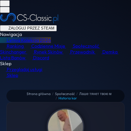
ZALOGUJ PRZEZ STEAM
Nawigacja
Letnia Kolekcja
2026
Ranking
Codzienne Misje
Społeczność
Skinchanger
Rynek Skinów
Przewodnik
Demka
Lista Banów
Discord
Sklep
Przeglądaj usługi
Sklep
Strona główna
/
Społeczność
/
Лаше тянет твою м
/
Historia kar