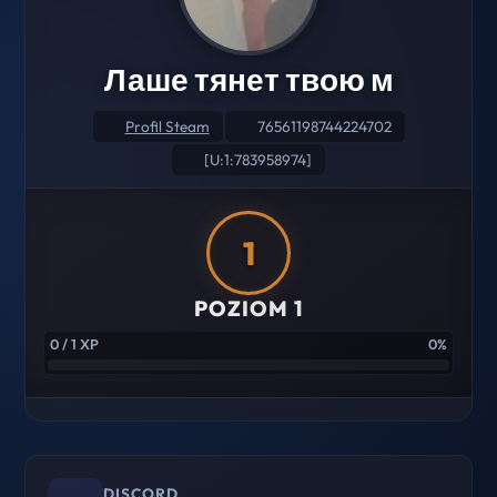
Лаше тянет твою м
Profil Steam
76561198744224702
[U:1:783958974]
1
POZIOM 1
0 / 1 XP
0%
DISCORD