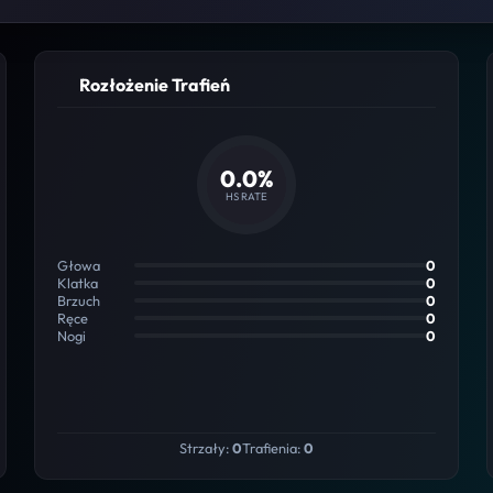
Rozłożenie Trafień
0.0%
HS RATE
Głowa
0
Klatka
0
Brzuch
0
Ręce
0
Nogi
0
Strzały:
0
Trafienia:
0