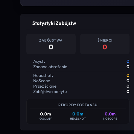
Statystyki Zabójstw
ZABÓJSTWA
ŚMIERCI
0
0
Asysty
0
Zadane obrażenia
0
Headshoty
0
NoScope
0
Przez ściane
0
Zabójstwa od tyłu
0
REKORDY DYSTANSU
0.0m
0.0m
0.0m
OGÓLNY
HEADSHOT
NOSCOPE