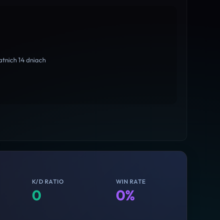
tnich 14 dniach
K/D RATIO
WIN RATE
0
0%