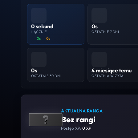
0 sekund
0s
ŁĄCZNIE
OSTATNIE 7 DNI
0s
0s
0s
4 miesiące temu
OSTATNIE 30 DNI
OSTATNIA WIZYTA
AKTUALNA RANGA
Bez rangi
Postęp XP:
0 XP