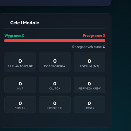
Cele i Medale
Wygrane: 0
Przegrane: 0
Rozegranych rund:
0
0
0
0
ZAPLANTOWANE
ROZBROJENIA
PODIUM (1-3)
0
0
0
MVP
CLUTCH
PIERWSZA KREW
0
0
0
STREAK
EKSPLOZJE
HOSTY