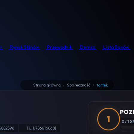
r
Rynek Skinów
Przewodnik
Demka
Lista Banów
Strona główna
Społeczność
tortek
/
/
POZ
1
0 / 1 X
6882596
[U:1:786616868]