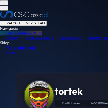
ZALOGUJ PRZEZ STEAM
Nawigacja
Letnia Kolekcja
2026
Ranking
Codzienne Misje
Społeczność
Skinchange
Sklep
Przeglądaj usługi
Sklep
tortek
Profil Steam
7656119874