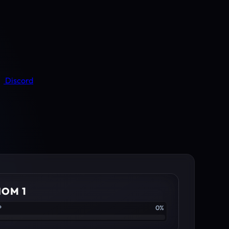
Discord
IOM 1
P
0%