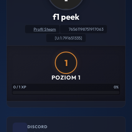
f1 peek
Profil Steam
76561198751917063
[U:1:791651335]
1
POZIOM 1
0 / 1 XP
0%
DISCORD