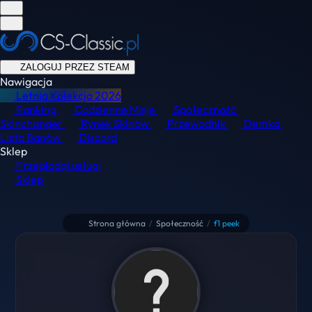
ZALOGUJ PRZEZ STEAM
Nawigacja
Letnia Kolekcja
2026
Ranking
Codzienne Misje
Społeczność
Skinchanger
Rynek Skinów
Przewodnik
Demka
Lista Banów
Discord
Sklep
Przeglądaj usługi
Sklep
Strona główna
/
Społeczność
/
f1 peek