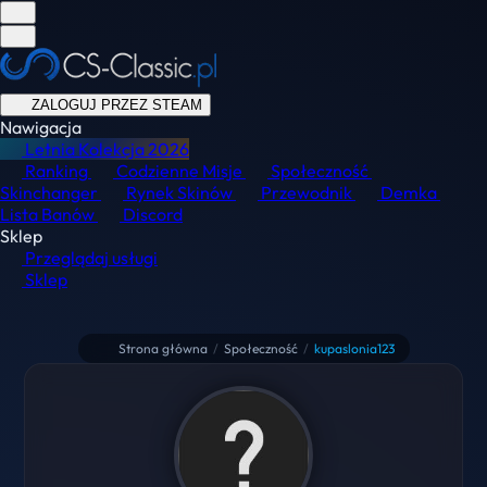
ZALOGUJ PRZEZ STEAM
Nawigacja
Letnia Kolekcja
2026
Ranking
Codzienne Misje
Społeczność
Skinchanger
Rynek Skinów
Przewodnik
Demka
Lista Banów
Discord
Sklep
Przeglądaj usługi
Sklep
Strona główna
/
Społeczność
/
kupaslonia123