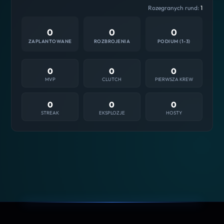
Rozegranych rund:
1
0
0
0
ZAPLANTOWANE
ROZBROJENIA
PODIUM (1-3)
0
0
0
MVP
CLUTCH
PIERWSZA KREW
0
0
0
STREAK
EKSPLOZJE
HOSTY