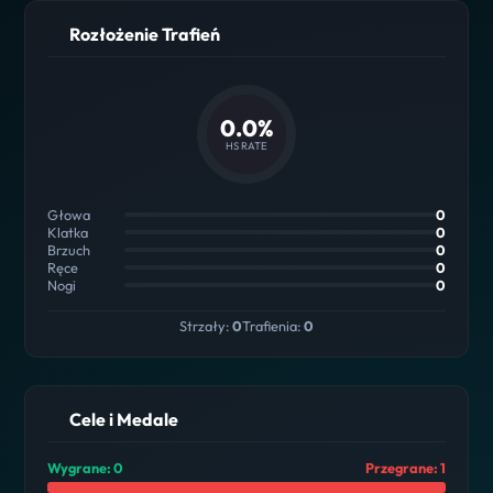
Rozłożenie Trafień
0.0%
HS RATE
Głowa
0
Klatka
0
Brzuch
0
Ręce
0
Nogi
0
Strzały:
0
Trafienia:
0
Cele i Medale
Wygrane: 0
Przegrane: 1