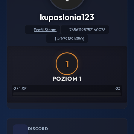
kupaslonia123
Profil Steam
76561198752160078
[U:1:791894350]
1
POZIOM 1
0 / 1 XP
0%
DISCORD