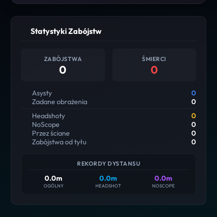
Statystyki Zabójstw
ZABÓJSTWA
ŚMIERCI
0
0
Asysty
0
Zadane obrażenia
0
Headshoty
0
NoScope
0
Przez ściane
0
Zabójstwa od tyłu
0
REKORDY DYSTANSU
0.0m
0.0m
0.0m
OGÓLNY
HEADSHOT
NOSCOPE