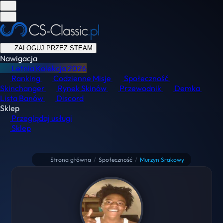
ZALOGUJ PRZEZ STEAM
Nawigacja
Letnia Kolekcja
2026
Ranking
Codzienne Misje
Społeczność
Skinchanger
Rynek Skinów
Przewodnik
Demka
Lista Banów
Discord
Sklep
Przeglądaj usługi
Sklep
Strona główna
/
Społeczność
/
Murzyn Srakowy