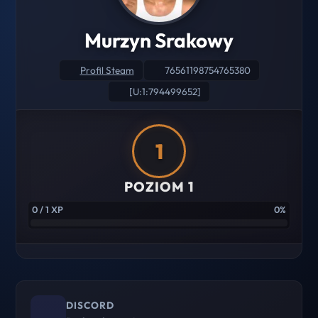
Murzyn Srakowy
Profil Steam
76561198754765380
[U:1:794499652]
1
POZIOM 1
0 / 1 XP
0%
DISCORD