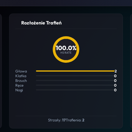
Rozłożenie Trafień
100.0%
HS RATE
Głowa
2
Klatka
0
Brzuch
0
Ręce
0
Nogi
0
Strzały:
17
Trafienia:
2