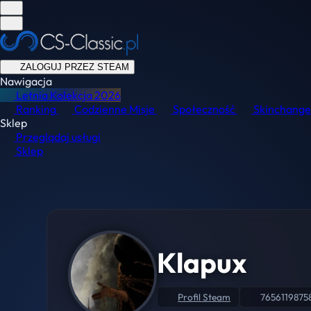
ZALOGUJ PRZEZ STEAM
Nawigacja
Letnia Kolekcja
2026
Ranking
Codzienne Misje
Społeczność
Skinchange
Sklep
Przeglądaj usługi
Sklep
Klapux
Profil Steam
7656119875