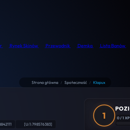
r
Rynek Skinów
Przewodnik
Demka
Lista Banów
Strona główna
Społeczność
Klapux
/
/
POZI
1
0 / 1 XP
8842111
[U:1:798576383]