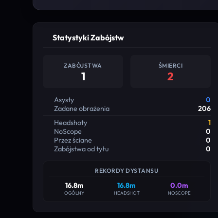
Statystyki Zabójstw
ZABÓJSTWA
ŚMIERCI
1
2
Asysty
0
Zadane obrażenia
206
Headshoty
1
NoScope
0
Przez ściane
0
Zabójstwa od tyłu
0
REKORDY DYSTANSU
16.8m
16.8m
0.0m
OGÓLNY
HEADSHOT
NOSCOPE