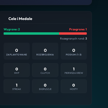
Cele i Medale
Wygrane: 2
Przegrane: 1
Rozegranych rund:
3
0
0
0
ZAPLANTOWANE
ROZBROJENIA
PODIUM (1-3)
0
0
1
MVP
CLUTCH
PIERWSZA KREW
1
0
0
STREAK
EKSPLOZJE
HOSTY