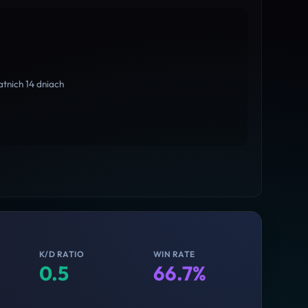
tnich 14 dniach
K/D RATIO
WIN RATE
0.5
66.7%