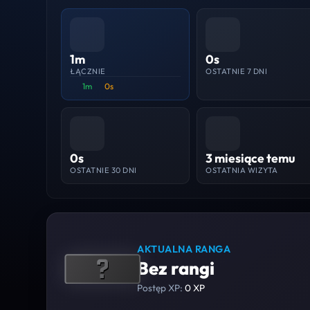
1m
0s
ŁĄCZNIE
OSTATNIE 7 DNI
1m
0s
0s
3 miesiące temu
OSTATNIE 30 DNI
OSTATNIA WIZYTA
AKTUALNA RANGA
Bez rangi
Postęp XP:
0 XP