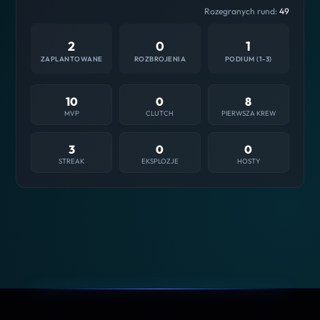
Rozegranych rund:
49
2
0
1
ZAPLANTOWANE
ROZBROJENIA
PODIUM (1-3)
10
0
8
MVP
CLUTCH
PIERWSZA KREW
3
0
0
STREAK
EKSPLOZJE
HOSTY