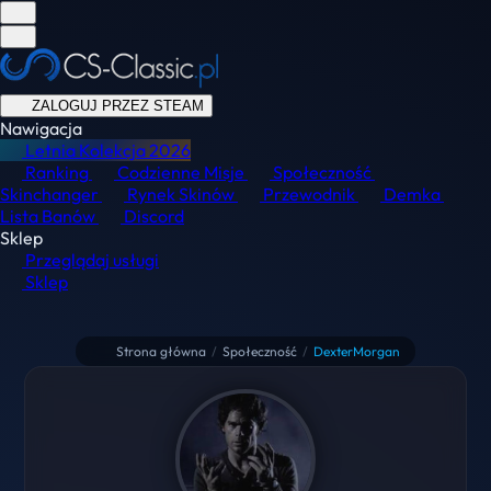
ZALOGUJ PRZEZ STEAM
Nawigacja
Letnia Kolekcja
2026
Ranking
Codzienne Misje
Społeczność
Skinchanger
Rynek Skinów
Przewodnik
Demka
Lista Banów
Discord
Sklep
Przeglądaj usługi
Sklep
Strona główna
/
Społeczność
/
DexterMorgan