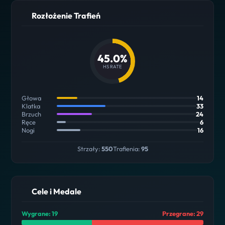
Rozłożenie Trafień
45.0%
HS RATE
Głowa
14
Klatka
33
Brzuch
24
Ręce
6
Nogi
16
Strzały:
550
Trafienia:
95
Cele i Medale
Wygrane: 19
Przegrane: 29