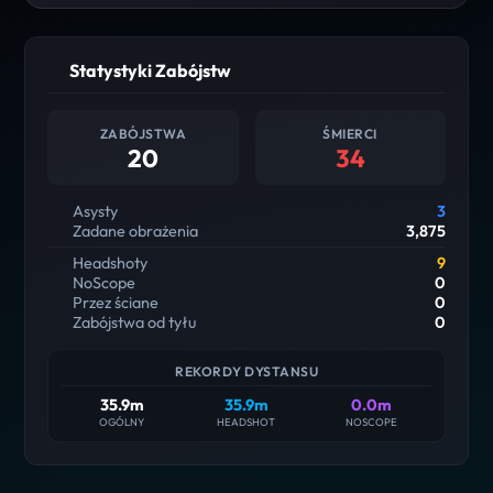
Statystyki Zabójstw
ZABÓJSTWA
ŚMIERCI
20
34
Asysty
3
Zadane obrażenia
3,875
Headshoty
9
NoScope
0
Przez ściane
0
Zabójstwa od tyłu
0
REKORDY DYSTANSU
35.9m
35.9m
0.0m
OGÓLNY
HEADSHOT
NOSCOPE