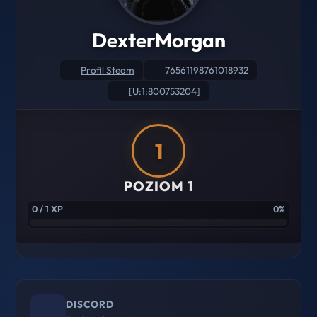
DexterMorgan
Profil Steam
76561198761018932
[U:1:800753204]
1
POZIOM 1
0 / 1 XP
0%
DISCORD