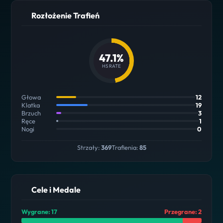
Rozłożenie Trafień
47.1%
HS RATE
Głowa
12
Klatka
19
Brzuch
3
Ręce
1
Nogi
0
Strzały:
369
Trafienia:
85
Cele i Medale
Wygrane: 17
Przegrane: 2