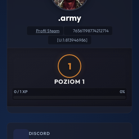
.army
Profil Steam
76561198774212714
[U:1:813946986]
1
POZIOM 1
0 / 1 XP
0%
DISCORD