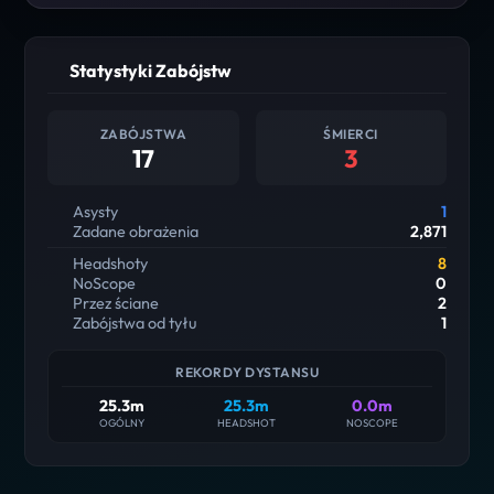
Statystyki Zabójstw
ZABÓJSTWA
ŚMIERCI
17
3
Asysty
1
Zadane obrażenia
2,871
Headshoty
8
NoScope
0
Przez ściane
2
Zabójstwa od tyłu
1
REKORDY DYSTANSU
25.3m
25.3m
0.0m
OGÓLNY
HEADSHOT
NOSCOPE