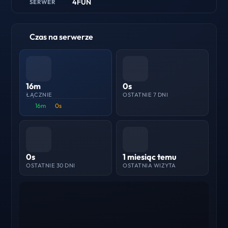
4FUN
SERWER
Czas na serwerze
16m
0s
ŁĄCZNIE
OSTATNIE 7 DNI
16m
0s
0s
1 miesiąc temu
OSTATNIE 30 DNI
OSTATNIA WIZYTA