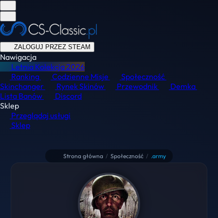
ZALOGUJ PRZEZ STEAM
Nawigacja
Letnia Kolekcja
2026
Ranking
Codzienne Misje
Społeczność
Skinchanger
Rynek Skinów
Przewodnik
Demka
Lista Banów
Discord
Sklep
Przeglądaj usługi
Sklep
Strona główna
/
Społeczność
/
.army