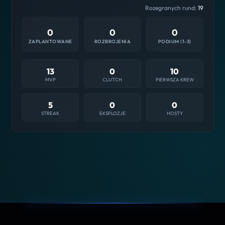
Rozegranych rund:
19
0
0
0
ZAPLANTOWANE
ROZBROJENIA
PODIUM (1-3)
13
0
10
MVP
CLUTCH
PIERWSZA KREW
5
0
0
STREAK
EKSPLOZJE
HOSTY