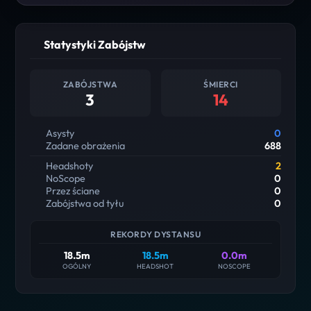
Statystyki Zabójstw
ZABÓJSTWA
ŚMIERCI
3
14
Asysty
0
Zadane obrażenia
688
Headshoty
2
NoScope
0
Przez ściane
0
Zabójstwa od tyłu
0
REKORDY DYSTANSU
18.5m
18.5m
0.0m
OGÓLNY
HEADSHOT
NOSCOPE