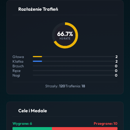
Rozłożenie Trafień
66.7%
HS RATE
Głowa
2
Klatka
2
Brzuch
0
Ręce
0
Nogi
0
Strzały:
120
Trafienia:
18
Cele i Medale
Wygrane: 6
Przegrane: 10