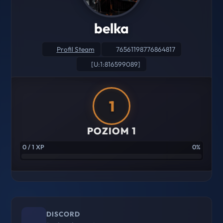
belka
Profil Steam
76561198776864817
[U:1:816599089]
1
POZIOM 1
0 / 1 XP
0%
DISCORD