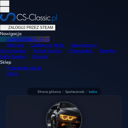
ZALOGUJ PRZEZ STEAM
Nawigacja
Letnia Kolekcja
2026
Ranking
Codzienne Misje
Społeczność
Skinchanger
Rynek Skinów
Przewodnik
Demka
Lista Banów
Discord
Sklep
Przeglądaj usługi
Sklep
Strona główna
/
Społeczność
/
belka