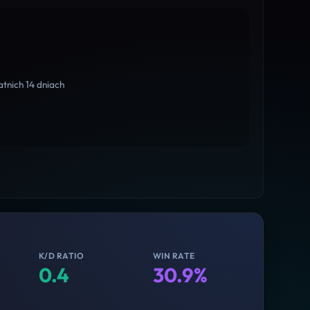
tnich 14 dniach
K/D RATIO
WIN RATE
0.4
30.9%