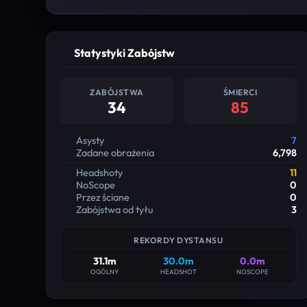
Statystyki Zabójstw
ZABÓJSTWA
ŚMIERCI
34
85
Asysty
7
Zadane obrażenia
6,798
Headshoty
11
NoScope
0
Przez ściane
0
Zabójstwa od tyłu
3
REKORDY DYSTANSU
31.1m
30.0m
0.0m
OGÓLNY
HEADSHOT
NOSCOPE