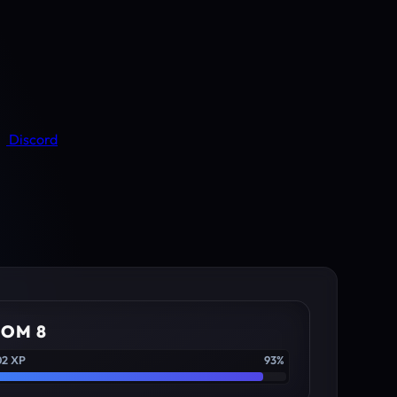
Discord
IOM 8
02 XP
93%