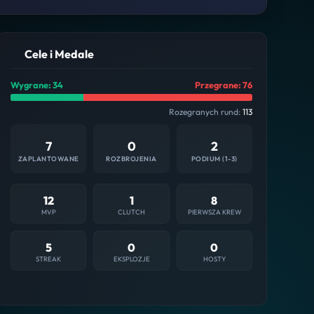
Cele i Medale
Wygrane: 34
Przegrane: 76
Rozegranych rund:
113
7
0
2
ZAPLANTOWANE
ROZBROJENIA
PODIUM (1-3)
12
1
8
MVP
CLUTCH
PIERWSZA KREW
5
0
0
STREAK
EKSPLOZJE
HOSTY