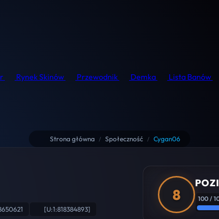
r
Rynek Skinów
Przewodnik
Demka
Lista Banów
Strona główna
Społeczność
Cygan06
/
/
POZ
8
100 / 1
8650621
[U:1:818384893]