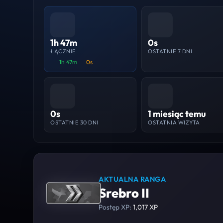
1h 47m
0s
ŁĄCZNIE
OSTATNIE 7 DNI
1h 47m
0s
0s
1 miesiąc temu
OSTATNIE 30 DNI
OSTATNIA WIZYTA
AKTUALNA RANGA
Srebro II
Postęp XP:
1,017 XP