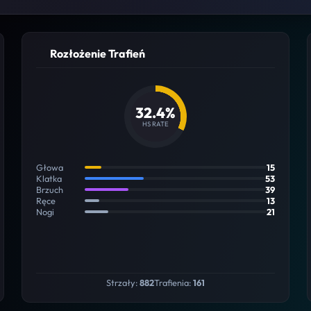
Rozłożenie Trafień
32.4%
HS RATE
Głowa
15
Klatka
53
Brzuch
39
Ręce
13
Nogi
21
Strzały:
882
Trafienia:
161