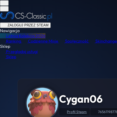
ZALOGUJ PRZEZ STEAM
Nawigacja
Letnia Kolekcja
2026
Ranking
Codzienne Misje
Społeczność
Skinchange
Sklep
Przeglądaj usługi
Sklep
Cygan06
Profil Steam
7656119877