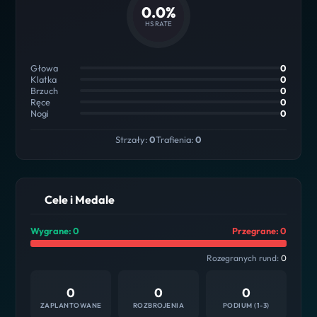
0.0%
HS RATE
Głowa
0
Klatka
0
Brzuch
0
Ręce
0
Nogi
0
Strzały:
0
Trafienia:
0
Cele i Medale
Wygrane: 0
Przegrane: 0
Rozegranych rund:
0
0
0
0
ZAPLANTOWANE
ROZBROJENIA
PODIUM (1-3)