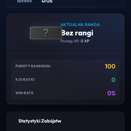
4FUN
SERWER
AKTUALNA RANGA
Bez rangi
Postęp XP:
0 XP
100
PUNKTY RANKINGU
0
K/D RATIO
0%
WIN RATE
Statystyki Zabójstw