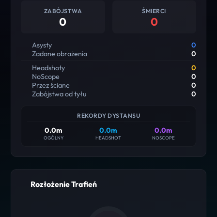
ZABÓJSTWA
ŚMIERCI
0
0
Asysty
0
Zadane obrażenia
0
Headshoty
0
NoScope
0
Przez ściane
0
Zabójstwa od tyłu
0
REKORDY DYSTANSU
0.0m
0.0m
0.0m
OGÓLNY
HEADSHOT
NOSCOPE
Rozłożenie Trafień