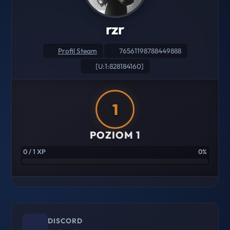
rzr
Profil Steam
76561198788449888
[U:1:828184160]
1
POZIOM 1
0 / 1 XP
0%
DISCORD