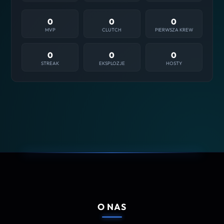
0
0
0
MVP
CLUTCH
PIERWSZA KREW
0
0
0
STREAK
EKSPLOZJE
HOSTY
O NAS