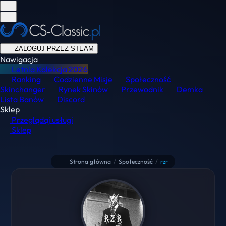
ZALOGUJ PRZEZ STEAM
Nawigacja
Letnia Kolekcja
2026
Ranking
Codzienne Misje
Społeczność
Skinchanger
Rynek Skinów
Przewodnik
Demka
Lista Banów
Discord
Sklep
Przeglądaj usługi
Sklep
Strona główna
/
Społeczność
/
rzr