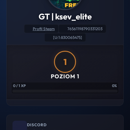
GT | ksev_elite
Profil Steam
76561198790331203
[U:1:830065475]
1
POZIOM 1
0 / 1 XP
0%
DISCORD