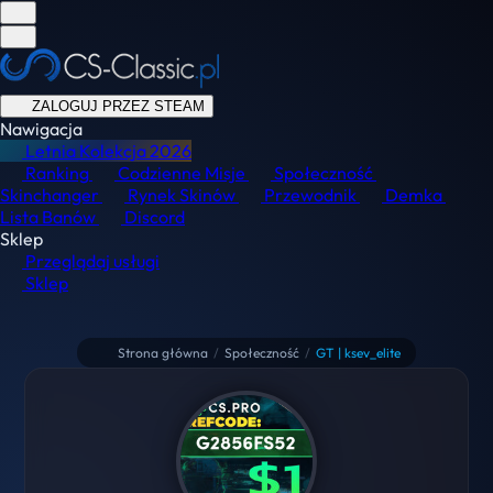
ZALOGUJ PRZEZ STEAM
Nawigacja
Letnia Kolekcja
2026
Ranking
Codzienne Misje
Społeczność
Skinchanger
Rynek Skinów
Przewodnik
Demka
Lista Banów
Discord
Sklep
Przeglądaj usługi
Sklep
Strona główna
/
Społeczność
/
GT | ksev_elite