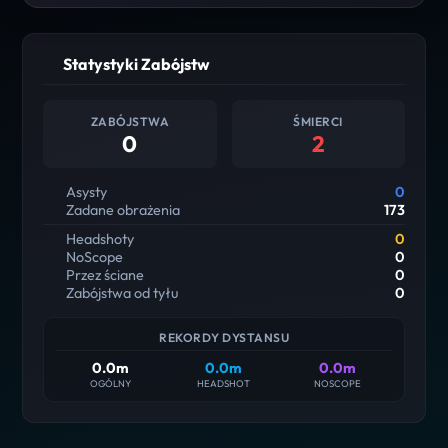
Statystyki Zabójstw
ZABÓJSTWA
ŚMIERCI
0
2
Asysty
0
Zadane obrażenia
173
Headshoty
0
NoScope
0
Przez ściane
0
Zabójstwa od tyłu
0
REKORDY DYSTANSU
0.0m
0.0m
0.0m
OGÓLNY
HEADSHOT
NOSCOPE