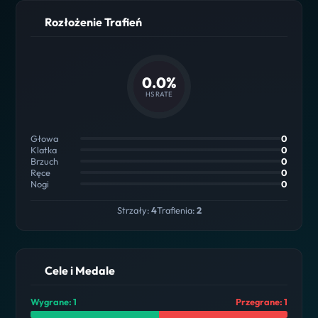
Rozłożenie Trafień
0.0%
HS RATE
Głowa
0
Klatka
0
Brzuch
0
Ręce
0
Nogi
0
Strzały:
4
Trafienia:
2
Cele i Medale
Wygrane: 1
Przegrane: 1