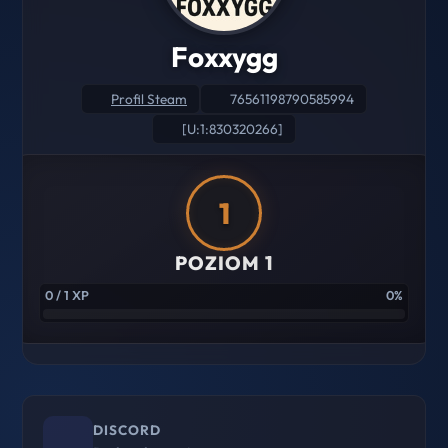
Foxxygg
Profil Steam
76561198790585994
[U:1:830320266]
1
POZIOM 1
0 / 1 XP
0%
DISCORD