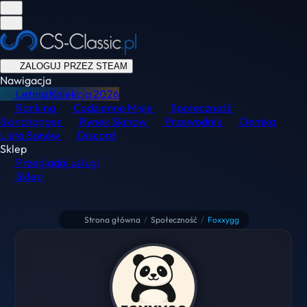
ZALOGUJ PRZEZ STEAM
Nawigacja
Letnia Kolekcja
2026
Ranking
Codzienne Misje
Społeczność
Skinchanger
Rynek Skinów
Przewodnik
Demka
Lista Banów
Discord
Sklep
Przeglądaj usługi
Sklep
Strona główna
/
Społeczność
/
Foxxygg