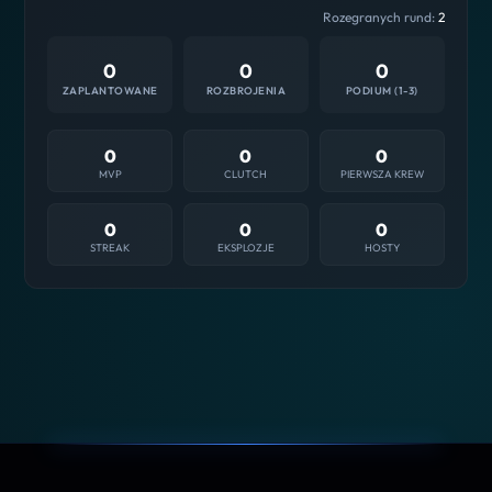
Rozegranych rund:
2
0
0
0
ZAPLANTOWANE
ROZBROJENIA
PODIUM (1-3)
0
0
0
MVP
CLUTCH
PIERWSZA KREW
0
0
0
STREAK
EKSPLOZJE
HOSTY